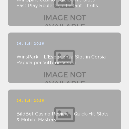
Fast‑Play Roulette, e Instant Thrills
26. juli 2026
WinsPark – L'Esperienza Slot in Corsia
Rapida per Vittorie Veloci
26. juli 2026
BildBet Casino Review – Quick‑Hit Slots
& Mobile Mastery