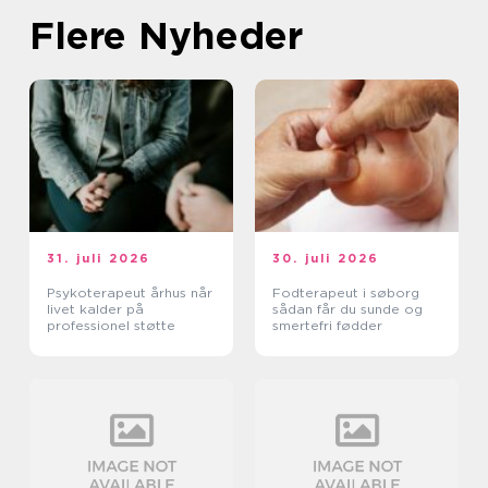
Flere Nyheder
31. juli 2026
30. juli 2026
Psykoterapeut århus når
Fodterapeut i søborg
livet kalder på
sådan får du sunde og
professionel støtte
smertefri fødder