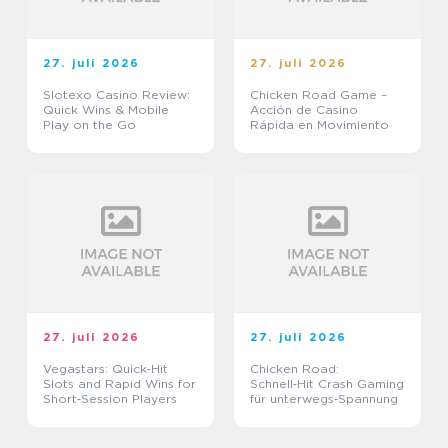
27. juli 2026
27. juli 2026
Slotexo Casino Review:
Chicken Road Game –
Quick Wins & Mobile
Acción de Casino
Play on the Go
Rápida en Movimiento
27. juli 2026
27. juli 2026
Vegastars: Quick‑Hit
Chicken Road:
Slots and Rapid Wins for
Schnell‑Hit Crash Gaming
Short‑Session Players
für unterwegs‑Spannung