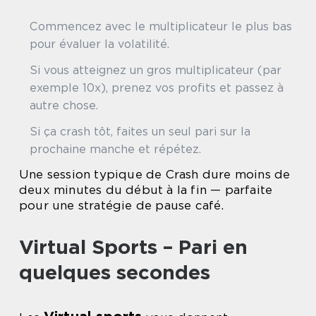
Commencez avec le multiplicateur le plus bas
pour évaluer la volatilité.
Si vous atteignez un gros multiplicateur (par
exemple 10x), prenez vos profits et passez à
autre chose.
Si ça crash tôt, faites un seul pari sur la
prochaine manche et répétez.
Une session typique de Crash dure moins de
deux minutes du début à la fin — parfaite
pour une stratégie de pause café.
Virtual Sports – Pari en
quelques secondes