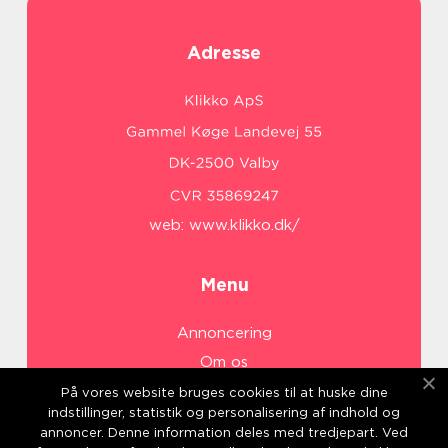
Adresse
web:
www.klikko.dk/
Menu
Annoncering
Om os
Cookies
På vores website bruges cookies til at huske dine
indstillinger, statistik og personalisering af indhold og
Kontakt os
annoncer. Denne information deles med tredjepart. Ved