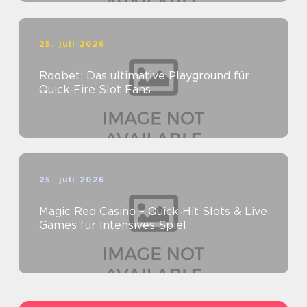
25. juli 2026
Roobet: Das ultimative Playground für
Quick‑Fire Slot Fans
25. juli 2026
Magic Red Casino – Quick‑Hit Slots & Live
Games für Intensives Spiel