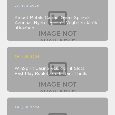
27. juli 2026
Kinbet Mobile Casino: Gyors Spin-ek,
Azonnali Nyereségek és Végtelen Játék
útközben
26. juli 2026
WinSpirit Casino – Quick‑Hit Slots,
Fast‑Play Roulette, e Instant Thrills
26. juli 2026