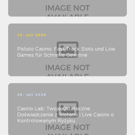
26. juli 2026
Pistolo Casino: Fast‑Track Slots und Live
Games für Schnelle Gewinne
26. juli 2026
Casino Lab: Twoje Ostateczne
Doświadczenie z Slotami i Live Casino o
Kontrolowanym Ryzyku