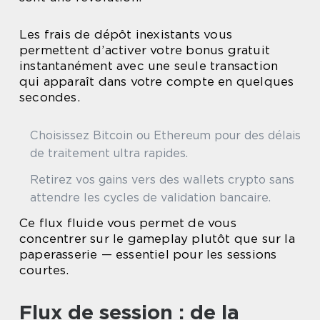
Les frais de dépôt inexistants vous
permettent d’activer votre bonus gratuit
instantanément avec une seule transaction
qui apparaît dans votre compte en quelques
secondes.
Choisissez Bitcoin ou Ethereum pour des délais
de traitement ultra rapides.
Retirez vos gains vers des wallets crypto sans
attendre les cycles de validation bancaire.
Ce flux fluide vous permet de vous
concentrer sur le gameplay plutôt que sur la
paperasserie — essentiel pour les sessions
courtes.
Flux de session : de la