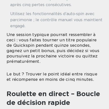
après cinq pertes consécutives.
Utilisez les fonctionnalités d’auto‑spin avec
parcimonie ; le contrôle manuel vous maintient
engagé.
Une session typique pourrait ressembler à
ceci : vous faites tourner un titre populaire
de Quickspin pendant quinze secondes,
gagnez un petit bonus, puis décidez si vous
poursuivez la prochaine victoire ou quittez
prématurément.
Le but ? Trouver le point idéal entre risque
et récompense en moins de cinq minutes.
Roulette en direct – Boucle
de décision rapide