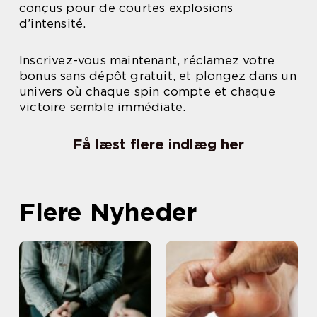
conçus pour de courtes explosions
d’intensité.
Inscrivez-vous maintenant, réclamez votre
bonus sans dépôt gratuit, et plongez dans un
univers où chaque spin compte et chaque
victoire semble immédiate.
Få læst flere indlæg her
Flere Nyheder