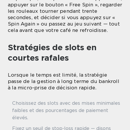
appuyer sur le bouton « Free Spin », regarder
les rouleaux tourner pendant trente
secondes, et décider si vous appuyez sur «
Spin Again » ou passez au jeu suivant — tout
cela avant que votre café ne refroidisse.
Stratégies de slots en
courtes rafales
Lorsque le temps est limité, la stratégie
passe de la gestion à long terme du bankroll
à la micro-prise de décision rapide.
Choisissez des slots avec des mises minimales
faibles et des pourcentages de paiement
élevés.
Fixez un seuil de stop-loss rapide — disons