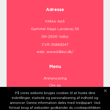
Adresse
web:
www.klikko.dk/
Menu
Annoncering
Om os
Cookies
På vores website bruges cookies til at huske dine
indstillinger, statistik og personalisering af indhold og
Kontakt os
annoncer. Denne information deles med tredjepart. Ved
Sitemap
fortsat brug af websiden godkender du cookiepolitikken.