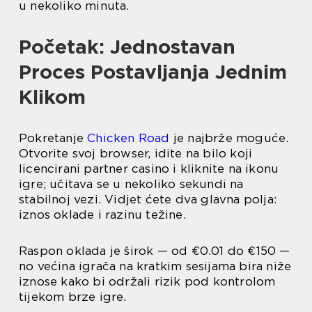
u nekoliko minuta.
Početak: Jednostavan
Proces Postavljanja Jednim
Klikom
Pokretanje
Chicken Road
je najbrže moguće.
Otvorite svoj browser, idite na bilo koji
licencirani partner casino i kliknite na ikonu
igre; učitava se u nekoliko sekundi na
stabilnoj vezi. Vidjet ćete dva glavna polja:
iznos oklade i razinu težine.
Raspon oklada je širok — od €0.01 do €150 —
no većina igrača na kratkim sesijama bira niže
iznose kako bi održali rizik pod kontrolom
tijekom brze igre.