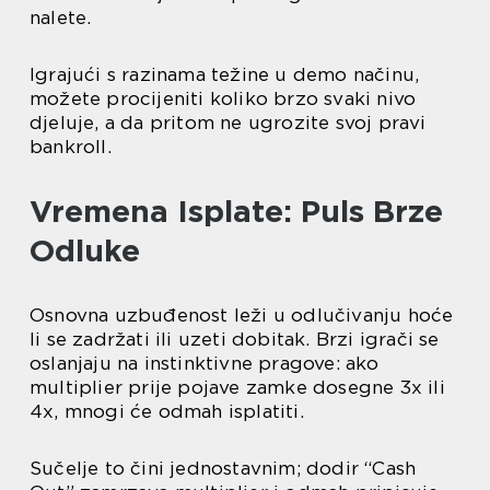
nalete.
Igrajući s razinama težine u demo načinu,
možete procijeniti koliko brzo svaki nivo
djeluje, a da pritom ne ugrozite svoj pravi
bankroll.
Vremena Isplate: Puls Brze
Odluke
Osnovna uzbuđenost leži u odlučivanju hoće
li se zadržati ili uzeti dobitak. Brzi igrači se
oslanjaju na instinktivne pragove: ako
multiplier prije pojave zamke dosegne 3x ili
4x, mnogi će odmah isplatiti.
Sučelje to čini jednostavnim; dodir “Cash