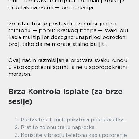
Out” zamrzava multiplier i odmah pripisuje
dobitak na račun — bez čekanja.
Koristan trik je postaviti zvučni signal na
telefonu — poput kratkog beepa — svaki put
kada multiplier dosegne unaprijed određeni
broj, tako da ne morate stalno buljiti.
Ovaj način razmišljanja pretvara svaku rundu
u visokopotezni sprint, a ne u sporopokretni
maraton.
Brza Kontrola Isplate (za brze
sesije)
Postavite cilj multiplikatora prije početka.
Pratite zelenu traku napretka.
Koristite vibraciju telefona kao upozorenje