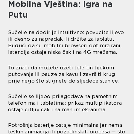
Mobilna Vještina: Igra na
Putu
Sučelje na dodir je intuitivno: povucite lijevo
ili desno za napredak ili držite za isplatu.
Budući da su mobilni browseri optimizirani,
latencija ostaje niska čak i na 4G mrežama.
To znači da možete uzeti telefon tijekom
putovanja ili pauze za kavu i završiti krug
prije nego što stignete do sljedeće stanice.
Sučelje se lijepo prilagođava na pametnim
telefonima i tabletima; prikaz multiplikatora
ostaje čitljiv čak i na manjim ekranima.
Potrošnja baterije ostaje minimalna jer nema
teških animacija ili pozadinskih procesa — što