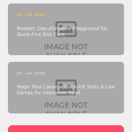
25. juli 2026
Roobet: Das ultimative Playground für
Quick‑Fire Slot Fans
25. juli 2026
Magic Red Casino – Quick‑Hit Slots & Live
Games für Intensives Spiel