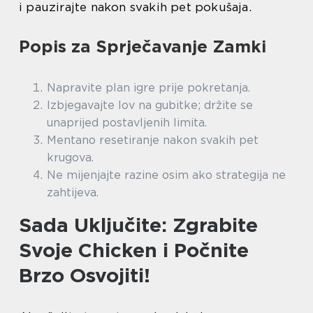
i pauzirajte nakon svakih pet pokušaja.
Popis za Sprječavanje Zamki
Napravite plan igre prije pokretanja.
Izbjegavajte lov na gubitke; držite se
unaprijed postavljenih limita.
Mentano resetiranje nakon svakih pet
krugova.
Ne mijenjajte razine osim ako strategija ne
zahtijeva.
Sada Uključite: Zgrabite
Svoje Chicken i Počnite
Brzo Osvojiti!