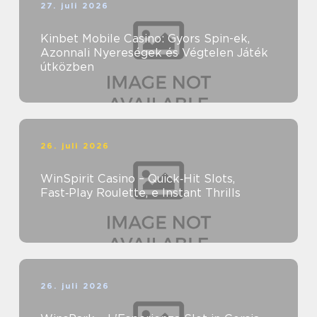
27. juli 2026
Kinbet Mobile Casino: Gyors Spin-ek,
Azonnali Nyereségek és Végtelen Játék
útközben
26. juli 2026
WinSpirit Casino – Quick‑Hit Slots,
Fast‑Play Roulette, e Instant Thrills
26. juli 2026