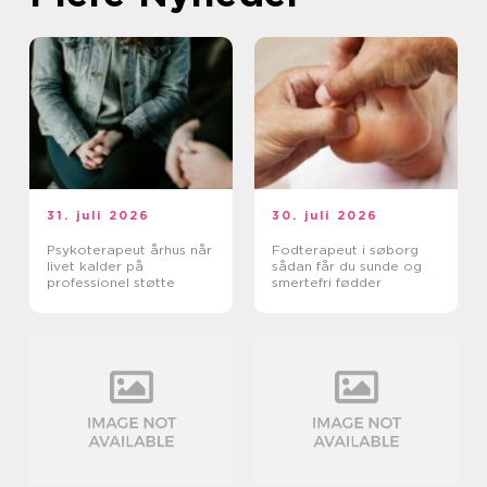
31. juli 2026
30. juli 2026
Psykoterapeut århus når
Fodterapeut i søborg
livet kalder på
sådan får du sunde og
professionel støtte
smertefri fødder