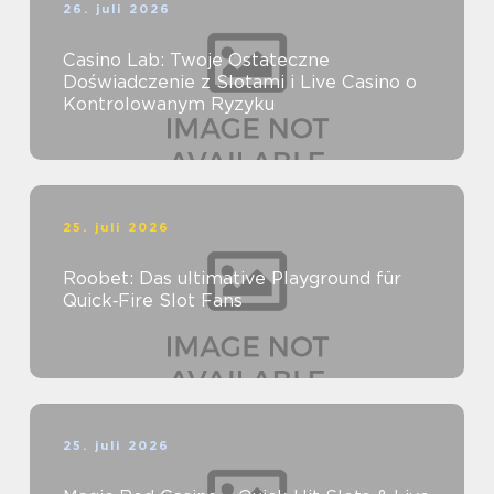
26. juli 2026
Casino Lab: Twoje Ostateczne
Doświadczenie z Slotami i Live Casino o
Kontrolowanym Ryzyku
25. juli 2026
Roobet: Das ultimative Playground für
Quick‑Fire Slot Fans
25. juli 2026