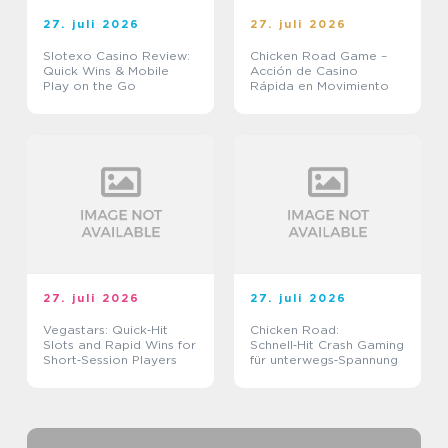
27. juli 2026
27. juli 2026
Slotexo Casino Review:
Chicken Road Game –
Quick Wins & Mobile
Acción de Casino
Play on the Go
Rápida en Movimiento
27. juli 2026
27. juli 2026
Vegastars: Quick‑Hit
Chicken Road:
Slots and Rapid Wins for
Schnell‑Hit Crash Gaming
Short‑Session Players
für unterwegs‑Spannung