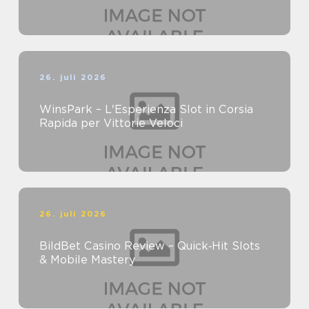
26. juli 2026
WinsPark – L'Esperienza Slot in Corsia
Rapida per Vittorie Veloci
26. juli 2026
BildBet Casino Review – Quick‑Hit Slots
& Mobile Mastery