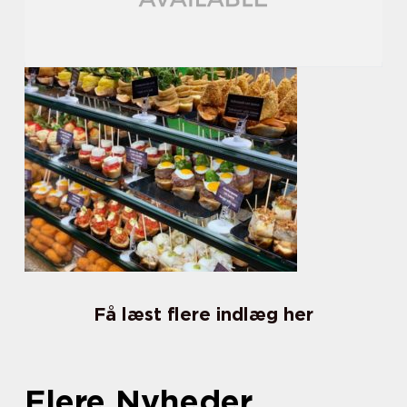
Få læst flere indlæg her
Flere Nyheder