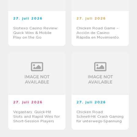
27. juli 2026
27. juli 2026
Slotexo Casino Review:
Chicken Road Game –
Quick Wins & Mobile
Acción de Casino
Play on the Go
Rápida en Movimiento
27. juli 2026
27. juli 2026
Vegastars: Quick‑Hit
Chicken Road:
Slots and Rapid Wins for
Schnell‑Hit Crash Gaming
Short‑Session Players
für unterwegs‑Spannung