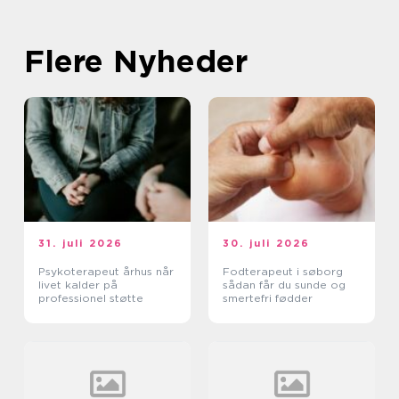
Flere Nyheder
31. juli 2026
30. juli 2026
Psykoterapeut århus når
Fodterapeut i søborg
livet kalder på
sådan får du sunde og
professionel støtte
smertefri fødder