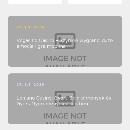
27. juli 2026
Vegasino Casino – Szybkie wygrane, duże
emocje i gra mobilna
27. juli 2026
Legiano Casino: Gyors Spin-élmények és
Gyors Nyeremények útközben