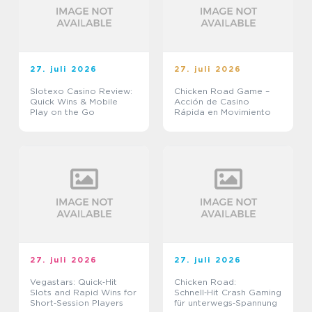
27. juli 2026
27. juli 2026
Slotexo Casino Review:
Chicken Road Game –
Quick Wins & Mobile
Acción de Casino
Play on the Go
Rápida en Movimiento
27. juli 2026
27. juli 2026
Vegastars: Quick‑Hit
Chicken Road:
Slots and Rapid Wins for
Schnell‑Hit Crash Gaming
Short‑Session Players
für unterwegs‑Spannung