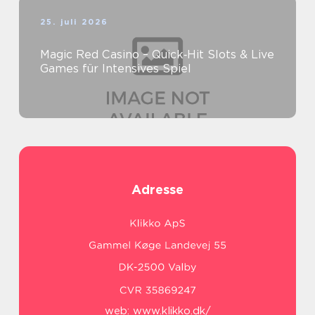
25. juli 2026
Magic Red Casino – Quick‑Hit Slots & Live
Games für Intensives Spiel
Adresse
web:
www.klikko.dk/