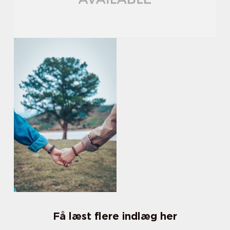
Få læst flere indlæg her