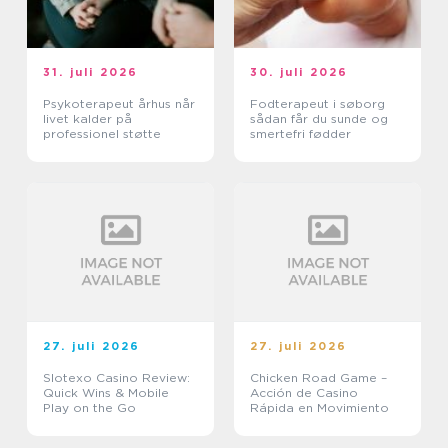
31. juli 2026
30. juli 2026
Psykoterapeut århus når
Fodterapeut i søborg
livet kalder på
sådan får du sunde og
professionel støtte
smertefri fødder
27. juli 2026
27. juli 2026
Slotexo Casino Review:
Chicken Road Game –
Quick Wins & Mobile
Acción de Casino
Play on the Go
Rápida en Movimiento