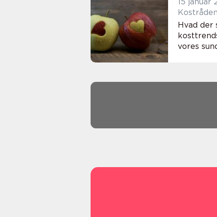
15 januar
Kostrådene
Hvad der s
kosttrends
vores sund