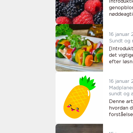
Introdukti
genopblom
nøddeagtig
16 januar
Sundt og n
[Introduk
det vigti
efter løsn
16 januar
Madplanen 
sundt og 
Denne art
hvordan d
forståels