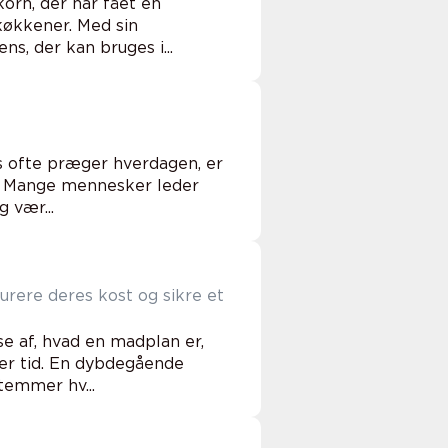
korn, der har fået en
køkkener. Med sin
s, der kan bruges i...
s ofte præger hverdagen, er
il. Mange mennesker leder
 vær...
urere deres kost og sikre et
e af, hvad en madplan er,
ver tid. En dybdegående
temmer hv...