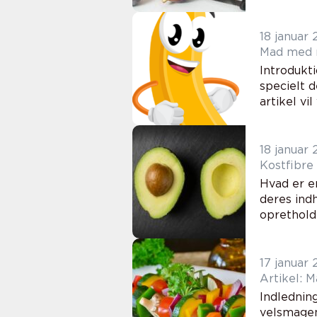
18 januar
Mad med m
Introdukt
specielt 
artikel vi
18 januar
Kostfibre 
Hvad er en
deres indh
opretholde
17 januar
Artikel: 
Indledning
velsmagen