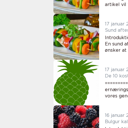
artikel vi
17 januar
Sund afte
Introdukt
En sund a
ønsker at 
17 januar
De 10 kos
=========
ernærings
vores gene
16 januar
Bulgur kal