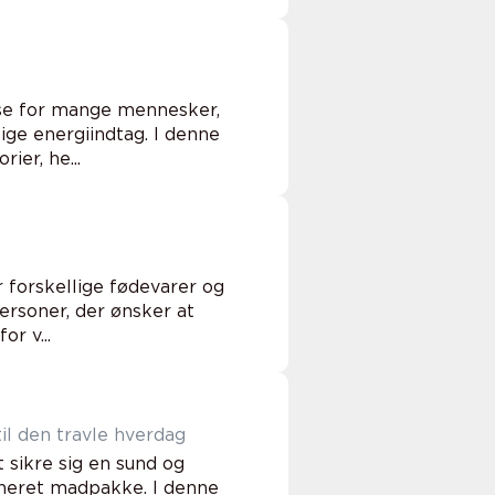
sse for mange mennesker,
ige energiindtag. I denne
ier, he...
r forskellige fødevarer og
ersoner, der ønsker at
r v...
il den travle hverdag
 sikre sig en sund og
neret madpakke. I denne