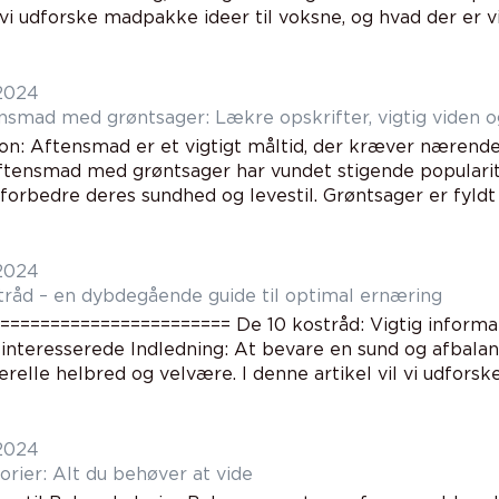
l vi udforske madpakke ideer til voksne, og hvad der er vigt
 2024
nsmad med grøntsager: Lækre opskrifter, vigtig viden og
ion: Aftensmad er et vigtigt måltid, der kræver nærende
ftensmad med grøntsager har vundet stigende populari
forbedre deres sundhed og levestil. Grøntsager er fyldt 
 2024
tråd – en dybdegående guide til optimal ernæring
======================= De 10 kostråd: Vigtig informat
interesserede Indledning: At bevare en sund og afbalan
relle helbred og velvære. I denne artikel vil vi udforske 
 2024
orier: Alt du behøver at vide