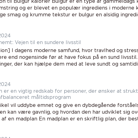
on til Bulgur kalorier Bulgur er en type af gammeldags 
string og er blevet en populær ingrediens i moderne 
e smag og krumme tekstur er bulgur en alsidig ingredien
 2024
emt: Vejen til en sundere livsstil
tion] I dagens moderne samfund, hvor travlhed og stres
gere end nogensinde før at have fokus på en sund livsst
inger, der kan hjælpe dem med at leve sundt og samtidig
 2024
er en vigtig redskab for personer, der ønsker at strukt
afbalanceret måltidsprogram
ikel vil uddybe emnet og give en dybdegående forståels
en kan være gavnlig, og hvordan den har udviklet sig o
e af en madplan En madplan er en skriftlig plan, der bes