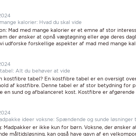
 2024
ange kalorier: Hvad du skal vide
ion: Mad med mange kalorier er et emne af stor intere
dem der ønsker at opnå vægtøgning eller øge deres dagl
l vi udforske forskellige aspekter af mad med mange kalor
 2024
tabel: Alt du behøver at vide
 kostfibre tabel? En kostfibre tabel er en oversigt ove
old af kostfibre. Denne tabel er af stor betydning for p
 en sund og afbalanceret kost. Kostfibre er afgørende fo
 2024
Madpakke ideer voksne: Spændende og sunde løsninger t
: Madpakker er ikke kun for børn. Voksne, der ønsker at
de måltidsløsning, kan også have gavn af en velkompo