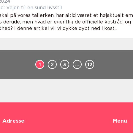
 2024
: Vejen til en sund livsstil
kal på vores tallerken, har altid været et højaktuelt em
 derude, men hvad er egentlig de officielle kostråd, og
hed? I denne artikel vil vi dykke dybt ned i kost...
1
2
3
…
12
Adresse
Menu