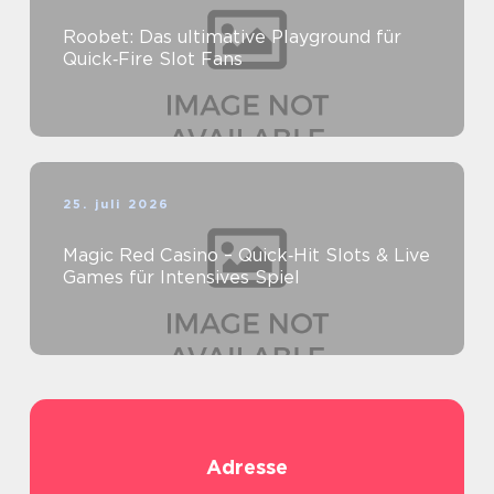
Roobet: Das ultimative Playground für
Quick‑Fire Slot Fans
25. juli 2026
Magic Red Casino – Quick‑Hit Slots & Live
Games für Intensives Spiel
Adresse