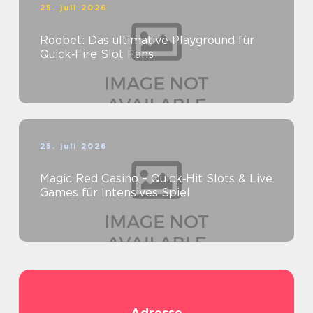
25. juli 2026
Roobet: Das ultimative Playground für
Quick‑Fire Slot Fans
25. juli 2026
Magic Red Casino – Quick‑Hit Slots & Live
Games für Intensives Spiel
Adresse