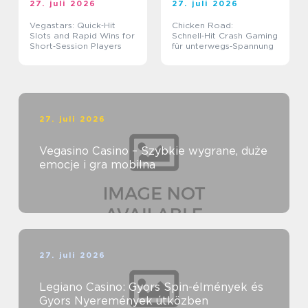
27. juli 2026
27. juli 2026
Vegastars: Quick‑Hit
Chicken Road:
Slots and Rapid Wins for
Schnell‑Hit Crash Gaming
Short‑Session Players
für unterwegs‑Spannung
27. juli 2026
Vegasino Casino – Szybkie wygrane, duże
emocje i gra mobilna
27. juli 2026
Legiano Casino: Gyors Spin-élmények és
Gyors Nyeremények útközben