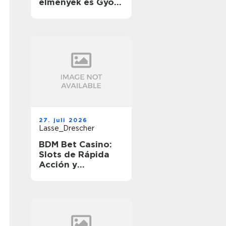
élmények és Gyors
Nyeremények
útközben
27. juli 2026
Lasse_Drescher
BDM Bet Casino:
Slots de Rápida
Acción y
Ganancias
Rápidas en
Movimiento