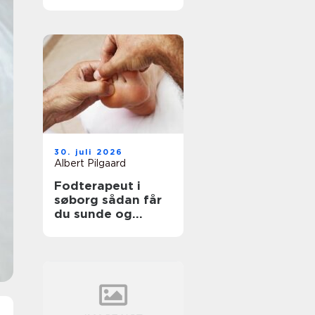
professionel
støtte
30. juli 2026
Albert Pilgaard
Fodterapeut i
søborg sådan får
du sunde og
smertefri fødder