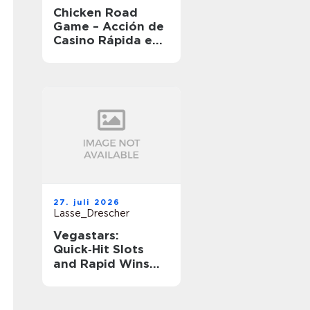
Chicken Road
Game – Acción de
Casino Rápida en
Movimiento
27. juli 2026
Lasse_Drescher
Vegastars:
Quick‑Hit Slots
and Rapid Wins
for Short‑Session
Players