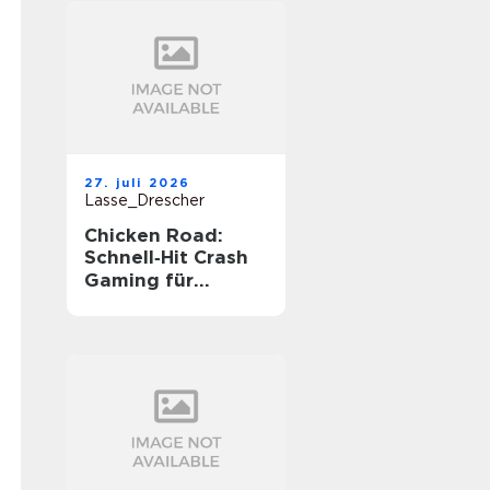
27. juli 2026
Lasse_Drescher
Chicken Road:
Schnell‑Hit Crash
Gaming für
unterwegs‑Spannu
ng