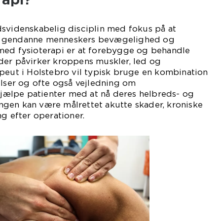
dsvidenskabelig disciplin med fokus på at
g gendanne menneskers bevægelighed og
med fysioterapi er at forebygge og behandle
der påvirker kroppens muskler, led og
peut i Holstebro vil typisk bruge en kombination
elser og ofte også vejledning om
 hjælpe patienter med at nå deres helbreds- og
gen kan være målrettet akutte skader, kroniske
ng efter operationer.