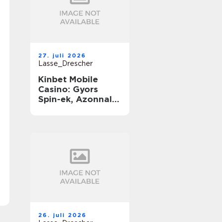
27. juli 2026
Lasse_Drescher
Kinbet Mobile
Casino: Gyors
Spin-ek, Azonnali
Nyereségek és
Végtelen Játék
útközben
26. juli 2026