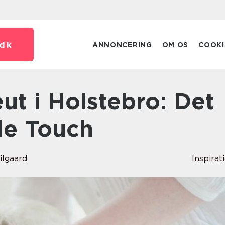
dk
ANNONCERING
OM OS
COOKI
de Touch
ilgaard
Inspirat