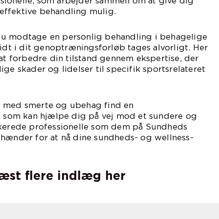
sionelle, som arbejder sammen om at give dig
ffektive behandling mulig.
du modtage en personlig behandling i behagelige
ridt i dit genoptræningsforløb tages alvorligt. Her
 at forbedre din tilstand gennem ekspertise, der
ge skader og lidelser til specifik sportsrelateret
leve med smerte og ubehag find en
, som kan hjælpe dig på vej mod et sundere og
ikerede professionelle som dem på Sundheds
 hænder for at nå dine sundheds- og wellness-
læst flere indlæg her