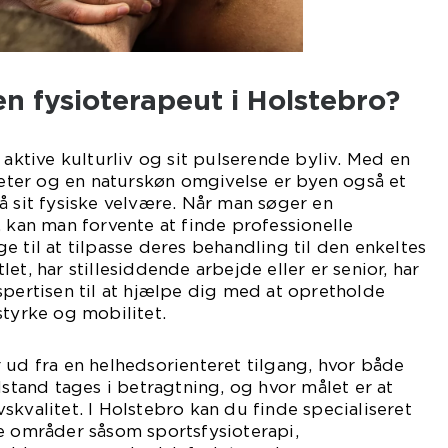
n fysioterapeut i Holstebro?
 aktive kulturliv og sit pulserende byliv. Med en
iteter og en naturskøn omgivelse er byen også et
å sit fysiske velvære. Når man søger en
, kan man forvente at finde professionelle
e til at tilpasse deres behandling til den enkeltes
et, har stillesiddende arbejde eller er senior, har
spertisen til at hjælpe dig med at opretholde
styrke og mobilitet.
 ud fra en helhedsorienteret tilgang, hvor både
lstand tages i betragtning, og hvor målet er at
skvalitet. I Holstebro kan du finde specialiseret
e områder såsom sportsfysioterapi,