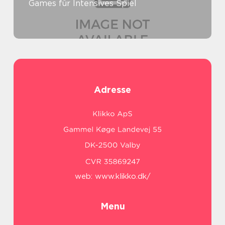
Games für Intensives Spiel
Adresse
web:
www.klikko.dk/
Menu