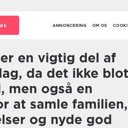
dk
ANNONCERING
OM OS
COOKI
ag, da det ikke blo
d, men også en
r at samle familien,
elser og nyde god