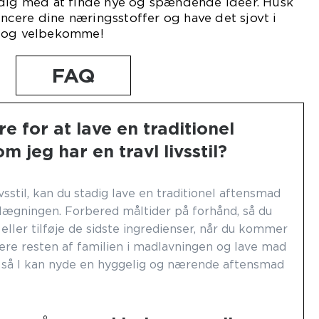
 dig med at finde nye og spændende ideer. Husk
lancere dine næringsstoffer og have det sjovt i
e og velbekomme!
FAQ
e for at lave en traditionel
m jeg har en travl livsstil?
vsstil, kan du stadig lave en traditionel aftensmad
lægningen. Forbered måltider på forhånd, så du
ller tilføje de sidste ingredienser, når du kommer
ere resten af familien i madlavningen og lave mad
så I kan nyde en hyggelig og nærende aftensmad