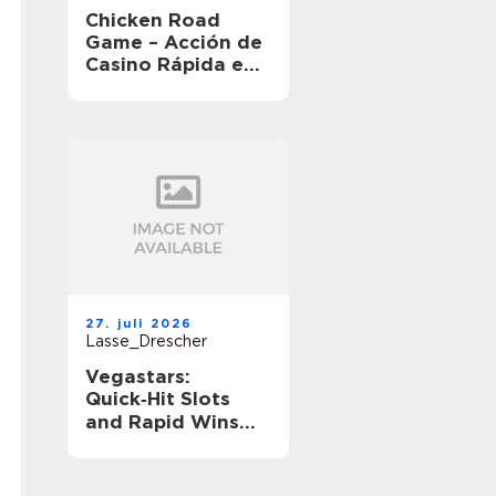
Chicken Road
Game – Acción de
Casino Rápida en
Movimiento
27. juli 2026
Lasse_Drescher
Vegastars:
Quick‑Hit Slots
and Rapid Wins
for Short‑Session
Players