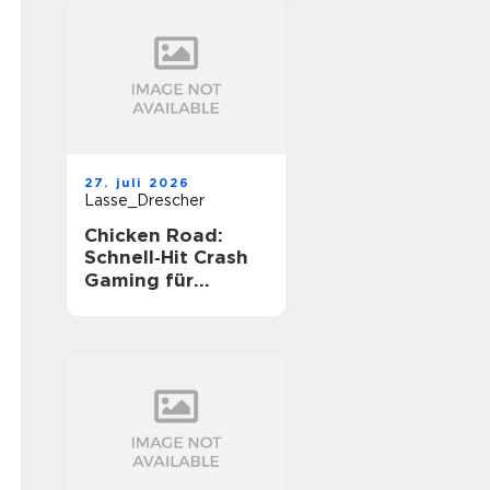
27. juli 2026
Lasse_Drescher
Chicken Road:
Schnell‑Hit Crash
Gaming für
unterwegs‑Spannu
ng