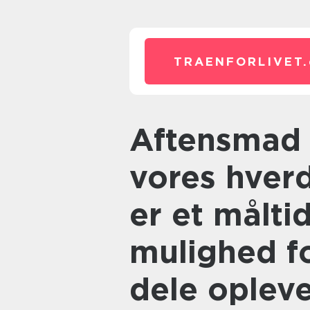
TRAENFORLIVET.
Aftensmad er en vigtig del af
vores hverd
er et målti
mulighed fo
dele oplev