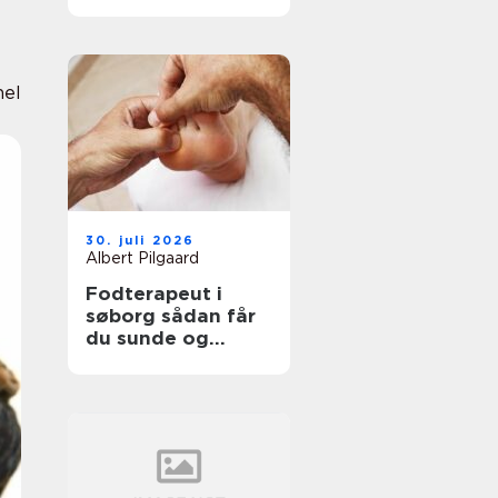
professionel
støtte
nel
30. juli 2026
Albert Pilgaard
Fodterapeut i
søborg sådan får
du sunde og
smertefri fødder