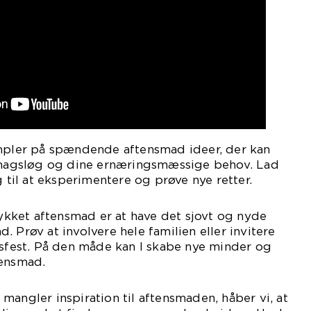
empler på spændende aftensmad ideer, der kan
 smagsløg og dine ernæringsmæssige behov. Lad
g til at eksperimentere og prøve nye retter.
llykket aftensmad er at have det sjovt og nyde
 Prøv at involvere hele familien eller invitere
esfest. På den måde kan I skabe nye minder og
tensmad.
mangler inspiration til aftensmaden, håber vi, at