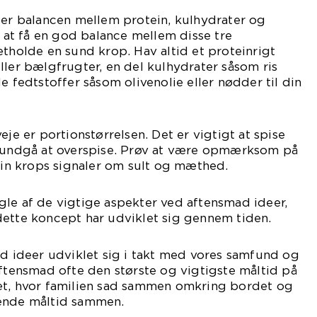
 er balancen mellem protein, kulhydrater og
t at få en god balance mellem disse tre
etholde en sund krop. Hav altid et proteinrigt
ller bælgfrugter, en del kulhydrater såsom ris
e fedtstoffer såsom olivenolie eller nødder til din
eje er portionstørrelsen. Det er vigtigt at spise
n undgå at overspise. Prøv at være opmærksom på
 din krops signaler om sult og mæthed.
le af de vigtige aspekter ved aftensmad ideer,
dette koncept har udviklet sig gennem tiden.
ad ideer udviklet sig i takt med vores samfund og
aftensmad ofte den største og vigtigste måltid på
et, hvor familien sad sammen omkring bordet og
gende måltid sammen.