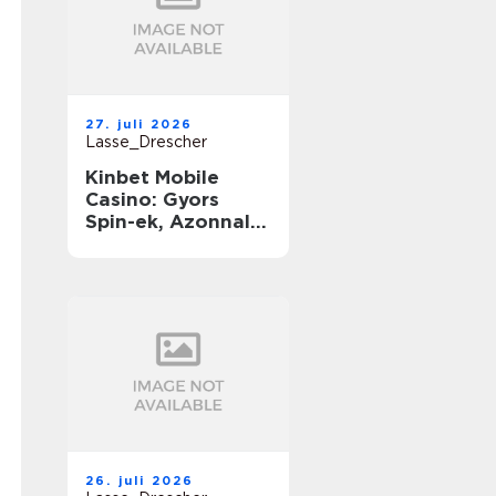
27. juli 2026
Lasse_Drescher
Kinbet Mobile
Casino: Gyors
Spin-ek, Azonnali
Nyereségek és
Végtelen Játék
útközben
26. juli 2026