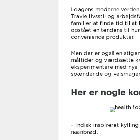
I dagens moderne verden 
Travle livsstil og arbejds
familier at finde tid til a
opstået en tendens til h
convenience produkter.
Men der er også en stigend
måltider og værdsætte kv
eksperimentere med nye 
spændende og velsmagend
Her er nogle ko
– Indisk inspireret kylli
naanbrød.