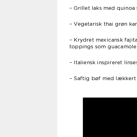
– Grillet laks med quinoa 
– Vegetarisk thai grøn k
– Krydret mexicansk fajit
toppings som guacamole 
– Italiensk inspireret li
– Saftig bøf med lækkert 