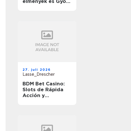
élmények és Gyors
Nyeremények
útközben
27. juli 2026
Lasse_Drescher
BDM Bet Casino:
Slots de Rápida
Acción y
Ganancias
Rápidas en
Movimiento