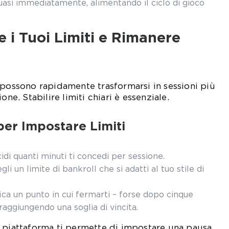
asi immediatamente, alimentando il ciclo di gioco
i Tuoi Limiti e Rimanere
 possono rapidamente trasformarsi in sessioni più
one. Stabilire limiti chiari è essenziale.
per Impostare Limiti
di quanti minuti ti concedi per sessione.
li un limite di bankroll che si adatti al tuo stile di
ica un punto in cui fermarti – forse dopo cinque
raggiungendo una soglia di vincita.
 piattaforma ti permette di impostare una pausa