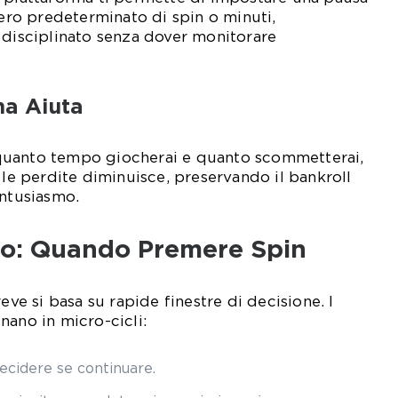
o predeterminato di spin o minuti,
 disciplinato senza dover monitorare
na Aiuta
quanto tempo giocherai e quanto scommetterai,
 le perdite diminuisce, preservando il bankroll
entusiasmo.
co: Quando Premere Spin
eve si basa su rapide finestre di decisione. I
nano in micro-cicli:
ecidere se continuare.