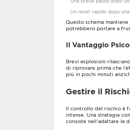
Una breve pausa dopo una 
Un reset rapido dopo una p
Questo schema mantiene alt
potrebbero portare a frus
Il Vantaggio Psic
Brevi esplosioni rilascia
di riprovare prima che l’ef
più in pochi minuti anzic
Gestire il Risch
Il controllo del rischio 
intense. Una strategia com
consiste nell’adattare le 