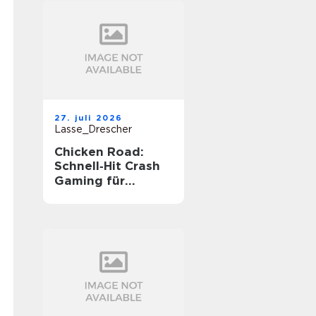
27. juli 2026
Lasse_Drescher
Chicken Road:
Schnell‑Hit Crash
Gaming für
unterwegs‑Spannu
ng