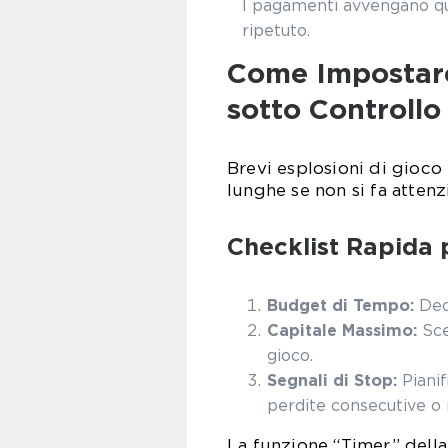
I pagamenti avvengano qu
ripetuto.
Come Impostare 
sotto Controllo
Brevi esplosioni di gioco
lunghe se non si fa attenzi
Checklist Rapida 
Budget di Tempo:
Deci
Capitale Massimo:
Sceg
gioco.
Segnali di Stop:
Pianif
perdite consecutive o 
La funzione “Timer” della