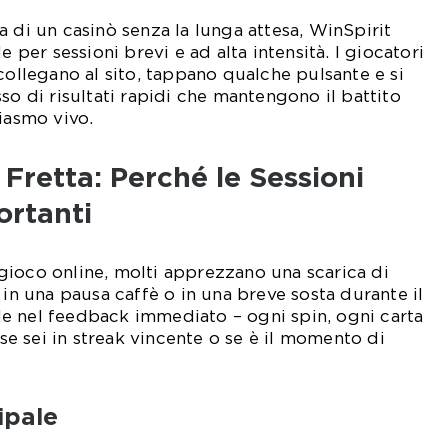
a di un casinò senza la lunga attesa, WinSpirit
e per sessioni brevi e ad alta intensità. I giocatori
collegano al sito, tappano qualche pulsante e si
so di risultati rapidi che mantengono il battito
iasmo vivo.
 Fretta: Perché le Sessioni
ortanti
ioco online, molti apprezzano una scarica di
 in una pausa caffè o in una breve sosta durante il
iede nel feedback immediato – ogni spin, ogni carta
o se sei in streak vincente o se è il momento di
ipale