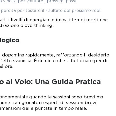
vincita per valutare i prossimi passi.
erdita per testare il risultato del prossimo reel.
i i livelli di energia e elimina i tempi morti che
trazione o overthinking.
ologico
no dopamina rapidamente, rafforzando il desiderio
fetto svanisca. È un ciclo che ti fa tornare per di
hé ore.
io al Volo: Una Guida Pratica
è fondamentale quando le sessioni sono brevi ma
une tra i giocatori esperti di sessioni brevi
dimensioni delle puntate in tempo reale.