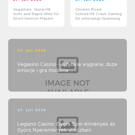
Vegastars: Quick‑Hit
Chicken Road:
Slots and Rapid Wins for
Schnell‑Hit Crash Gaming
Short‑Session Players
für unterwegs‑Spannung
27. juli 2026
Vegasino Casino – Szybkie wygrane, duże
emocje i gra mobilna
27. juli 2026
Legiano Casino: Gyors Spin-élmények és
Gyors Nyeremények útközben