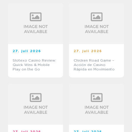
27. juli 2026
27. juli 2026
Slotexo Casino Review:
Chicken Road Game –
Quick Wins & Mobile
Acción de Casino
Play on the Go
Rápida en Movimiento
27. juli 2026
27. juli 2026