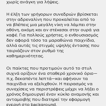
χωρίς ανάγκη για λήψεις.
Η έλξη των γρήγορων συνεδριών βρίσκεται
στην αδρεναλίνη που προκαλείται από το
να βλέπεις μια μεγάλη νίκη να λάμπει στην
οθόνη, ακόμη και αν στέκεσαι στην ουρά για
καφέ. Για πολλούς χρήστες, ο ενθουσιασμός
δεν αφορά τόσο τα μαραθώνια παιχνίδια,
αλλά αυτές τις στιγμές υψηλής έντασης που
ταιριάζουν στον ρυθμό της
καθημερινότητας.
Οι παίκτες που προτιμούν αυτό το στυλ
συχνά ορίζουν ένα σταθερό χρονικό όριο—
π.χ. δεκαπέντε λεπτά—και αφήνουν τα
παιχνίδια να εξελιχθούν. Η πειρασμός να
συνεχίσεις να περιστρέφεις μέχρι να λήξει ο
χρόνος δημιουργεί έναν κύκλο αναμονής και
ανταμοιβής που διατηρεί την εφαρμογή
ενεργή στο background.