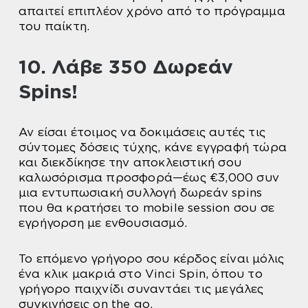
απαιτεί επιπλέον χρόνο από το πρόγραμμα
του παίκτη.
10. Λάβε 350 Δωρεάν
Spins!
Αν είσαι έτοιμος να δοκιμάσεις αυτές τις
σύντομες δόσεις τύχης, κάνε εγγραφή τώρα
και διεκδίκησε την αποκλειστική σου
καλωσόρισμα προσφορά—έως €3,000 συν
μια εντυπωσιακή συλλογή δωρεάν spins
που θα κρατήσει το mobile session σου σε
εγρήγορση με ενθουσιασμό.
Το επόμενο γρήγορο σου κέρδος είναι μόλις
ένα κλικ μακριά στο Vinci Spin, όπου το
γρήγορο παιχνίδι συναντάει τις μεγάλες
συγκινήσεις on the go.