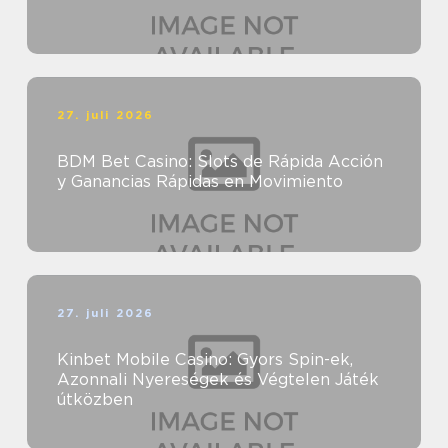
27. juli 2026
BDM Bet Casino: Slots de Rápida Acción
y Ganancias Rápidas en Movimiento
27. juli 2026
Kinbet Mobile Casino: Gyors Spin-ek,
Azonnali Nyereségek és Végtelen Játék
útközben