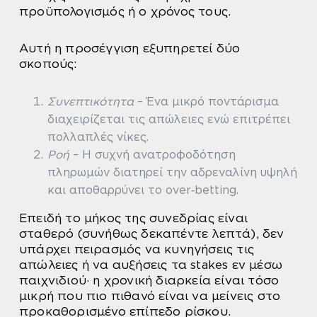
προϋπολογισμός ή ο χρόνος τους.
Αυτή η προσέγγιση εξυπηρετεί δύο
σκοπούς:
Συνεπτικότητα
– Ένα μικρό ποντάρισμα
διαχειρίζεται τις απώλειες ενώ επιτρέπει
πολλαπλές νίκες.
Ροή
– Η συχνή ανατροφοδότηση
πληρωμών διατηρεί την αδρεναλίνη υψηλή
και αποθαρρύνει το over‑betting.
Επειδή το μήκος της συνεδρίας είναι
σταθερό (συνήθως δεκαπέντε λεπτά), δεν
υπάρχει πειρασμός να κυνηγήσεις τις
απώλειες ή να αυξήσεις τα stakes εν μέσω
παιχνιδιού· η χρονική διαρκεία είναι τόσο
μικρή που πιο πιθανό είναι να μείνεις στο
προκαθορισμένο επίπεδο ρίσκου.