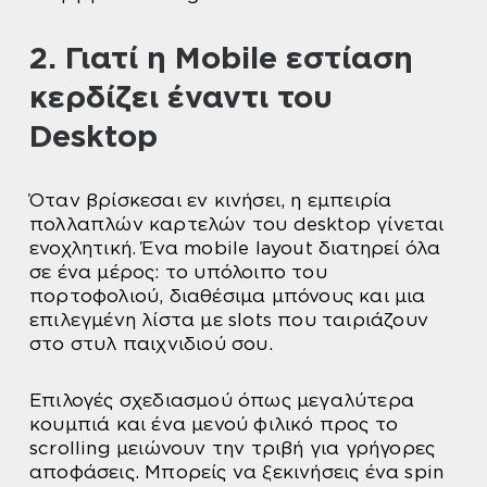
2. Γιατί η Mobile εστίαση
κερδίζει έναντι του
Desktop
Όταν βρίσκεσαι εν κινήσει, η εμπειρία
πολλαπλών καρτελών του desktop γίνεται
ενοχλητική. Ένα mobile layout διατηρεί όλα
σε ένα μέρος: το υπόλοιπο του
πορτοφολιού, διαθέσιμα μπόνους και μια
επιλεγμένη λίστα με slots που ταιριάζουν
στο στυλ παιχνιδιού σου.
Επιλογές σχεδιασμού όπως μεγαλύτερα
κουμπιά και ένα μενού φιλικό προς το
scrolling μειώνουν την τριβή για γρήγορες
αποφάσεις. Μπορείς να ξεκινήσεις ένα spin