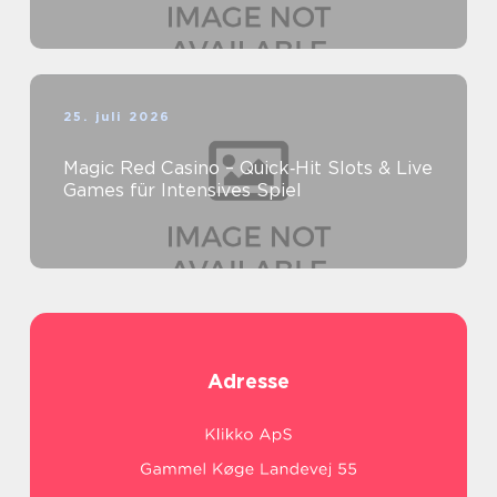
25. juli 2026
Magic Red Casino – Quick‑Hit Slots & Live
Games für Intensives Spiel
Adresse