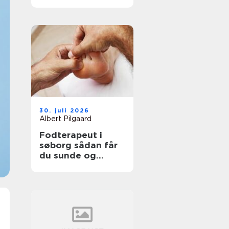
professionel
støtte
30. juli 2026
Albert Pilgaard
Fodterapeut i
søborg sådan får
du sunde og
smertefri fødder