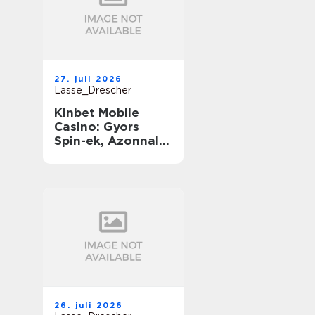
27. juli 2026
Lasse_Drescher
Kinbet Mobile
Casino: Gyors
Spin-ek, Azonnali
Nyereségek és
Végtelen Játék
útközben
26. juli 2026