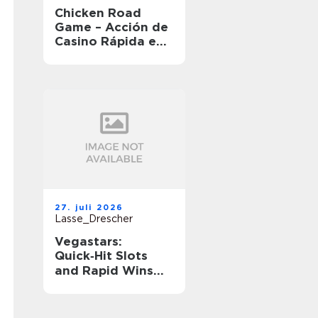
Chicken Road
Game – Acción de
Casino Rápida en
Movimiento
27. juli 2026
Lasse_Drescher
Vegastars:
Quick‑Hit Slots
and Rapid Wins
for Short‑Session
Players