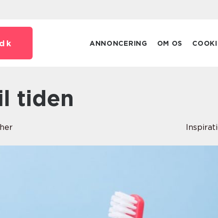
dk
ANNONCERING
OM OS
COOKI
il tiden
her
Inspirat