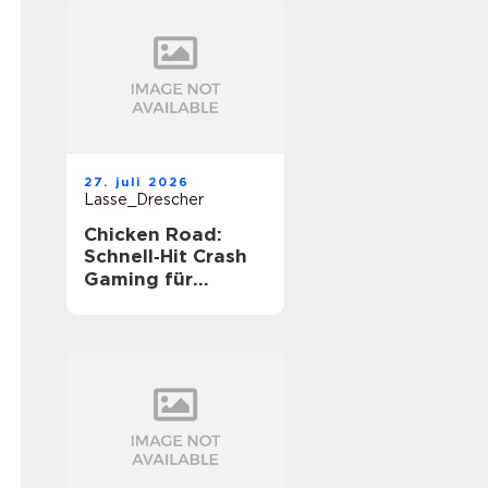
27. juli 2026
Lasse_Drescher
Chicken Road:
Schnell‑Hit Crash
Gaming für
unterwegs‑Spannu
ng