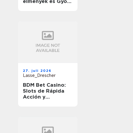
élmények és Gyors
Nyeremények
útközben
27. juli 2026
Lasse_Drescher
BDM Bet Casino:
Slots de Rápida
Acción y
Ganancias
Rápidas en
Movimiento