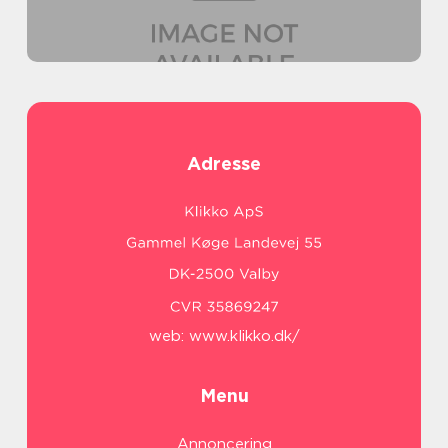
Adresse
web:
www.klikko.dk/
Menu
Annoncering