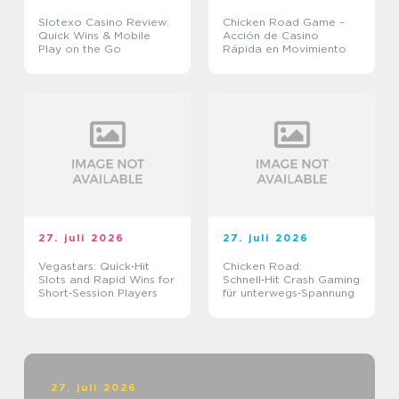
Slotexo Casino Review:
Chicken Road Game –
Quick Wins & Mobile
Acción de Casino
Play on the Go
Rápida en Movimiento
27. juli 2026
27. juli 2026
Vegastars: Quick‑Hit
Chicken Road:
Slots and Rapid Wins for
Schnell‑Hit Crash Gaming
Short‑Session Players
für unterwegs‑Spannung
27. juli 2026