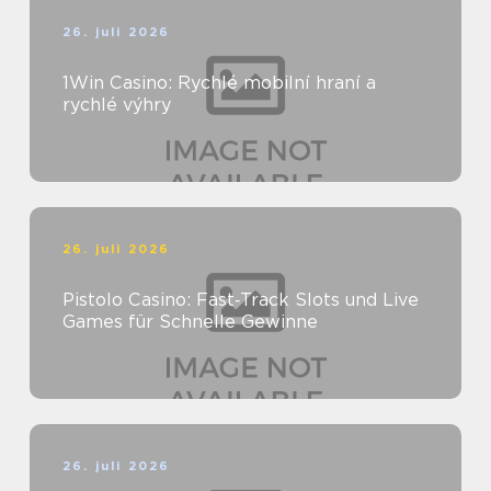
26. juli 2026
1Win Casino: Rychlé mobilní hraní a
rychlé výhry
26. juli 2026
Pistolo Casino: Fast‑Track Slots und Live
Games für Schnelle Gewinne
26. juli 2026