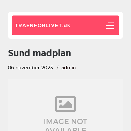
TRAENFORLIVET.
dk
sund madplan
06 november 2023
admin