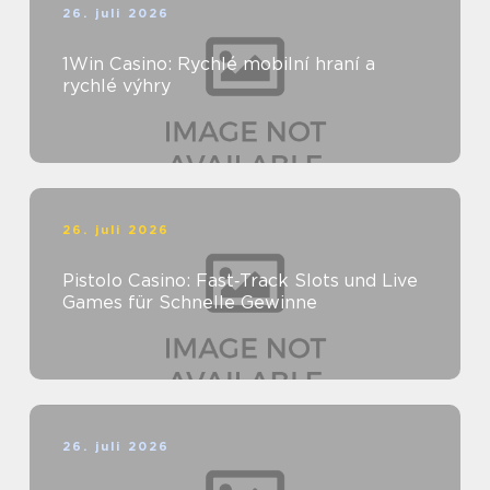
26. juli 2026
1Win Casino: Rychlé mobilní hraní a
rychlé výhry
26. juli 2026
Pistolo Casino: Fast‑Track Slots und Live
Games für Schnelle Gewinne
26. juli 2026