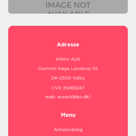
Adresse
web:
www.klikko.dk/
Menu
Annoncering