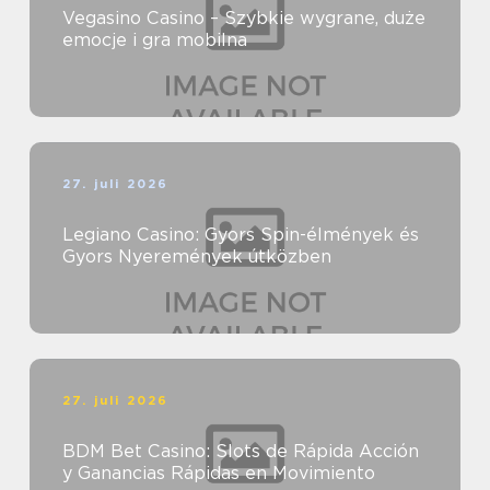
Vegasino Casino – Szybkie wygrane, duże
emocje i gra mobilna
27. juli 2026
Legiano Casino: Gyors Spin-élmények és
Gyors Nyeremények útközben
27. juli 2026
BDM Bet Casino: Slots de Rápida Acción
y Ganancias Rápidas en Movimiento