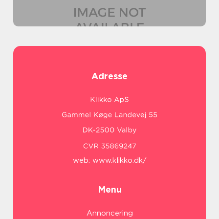
Adresse
web:
www.klikko.dk/
Menu
Annoncering