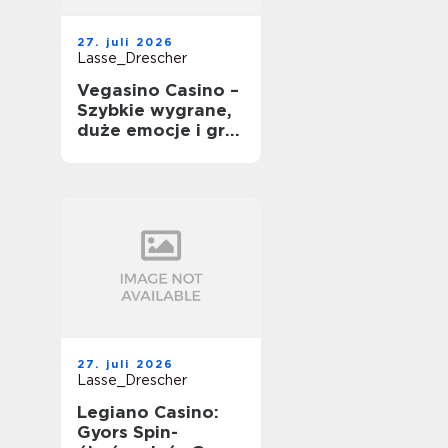
27. juli 2026
Lasse_Drescher
Vegasino Casino –
Szybkie wygrane,
duże emocje i gra
mobilna
27. juli 2026
Lasse_Drescher
Legiano Casino:
Gyors Spin-