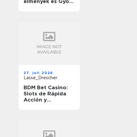
élmények és Gyors
Nyeremények
útközben
27. juli 2026
Lasse_Drescher
BDM Bet Casino:
Slots de Rápida
Acción y
Ganancias
Rápidas en
Movimiento