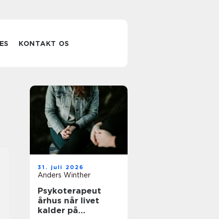
ES
KONTAKT OS
31. juli 2026
Anders Winther
Psykoterapeut
århus når livet
kalder på