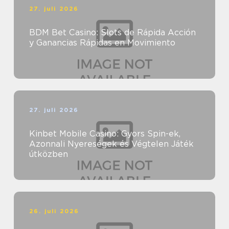
27. juli 2026
BDM Bet Casino: Slots de Rápida Acción
y Ganancias Rápidas en Movimiento
27. juli 2026
Kinbet Mobile Casino: Gyors Spin-ek,
Azonnali Nyereségek és Végtelen Játék
útközben
26. juli 2026