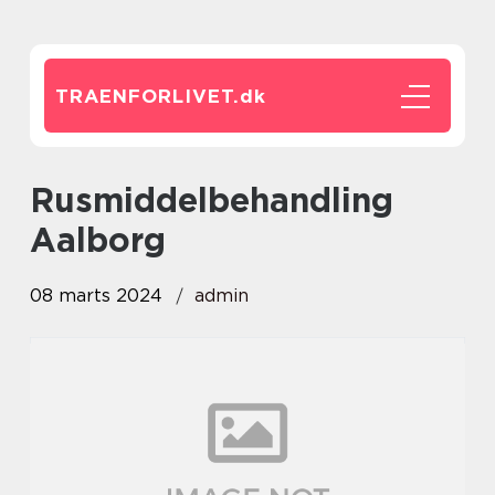
TRAENFORLIVET.
dk
rusmiddelbehandling
Aalborg
08 marts 2024
admin