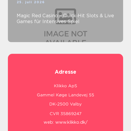
25. juli 2026
Magic Red Casino – Quick‑Hit Slots & Live
Games für Intensives Spiel
Adresse
web:
www.klikko.dk/