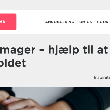
dk
ANNONCERING
OM OS
COOKI
oldet
Inspirat