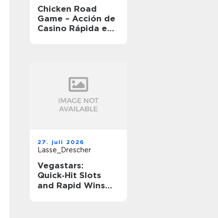
Chicken Road
Game – Acción de
Casino Rápida en
Movimiento
27. juli 2026
Lasse_Drescher
Vegastars:
Quick‑Hit Slots
and Rapid Wins
for Short‑Session
Players