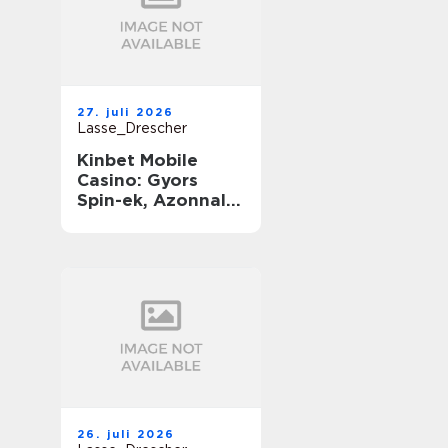
27. juli 2026
Lasse_Drescher
Kinbet Mobile
Casino: Gyors
Spin-ek, Azonnali
Nyereségek és
Végtelen Játék
útközben
26. juli 2026