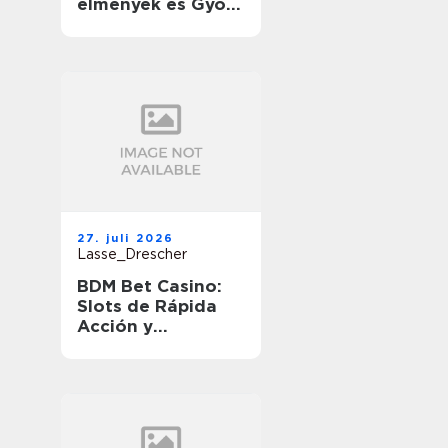
élmények és Gyors
Nyeremények
útközben
27. juli 2026
Lasse_Drescher
BDM Bet Casino:
Slots de Rápida
Acción y
Ganancias
Rápidas en
Movimiento