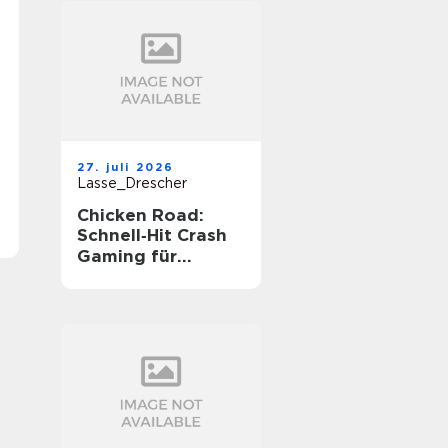
27. juli 2026
Lasse_Drescher
Chicken Road:
Schnell‑Hit Crash
Gaming für
unterwegs‑Spannu
ng