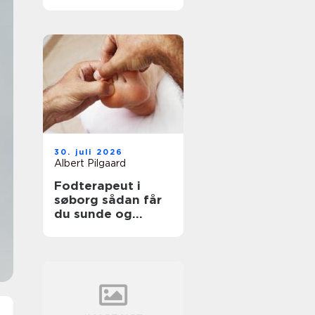
professionel
støtte
30. juli 2026
Albert Pilgaard
Fodterapeut i
søborg sådan får
du sunde og
smertefri fødder