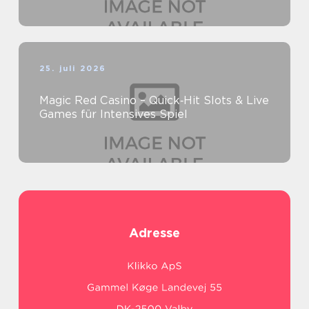
25. juli 2026
Magic Red Casino – Quick‑Hit Slots & Live
Games für Intensives Spiel
Adresse