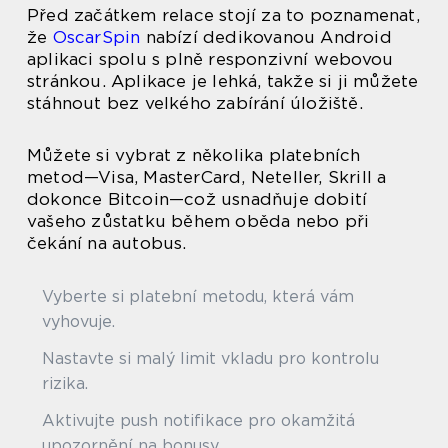
Před začátkem relace stojí za to poznamenat,
že
OscarSpin
nabízí dedikovanou Android
aplikaci spolu s plně responzivní webovou
stránkou. Aplikace je lehká, takže si ji můžete
stáhnout bez velkého zabírání úložiště.
Můžete si vybrat z několika platebních
metod—Visa, MasterCard, Neteller, Skrill a
dokonce Bitcoin—což usnadňuje dobití
vašeho zůstatku během oběda nebo při
čekání na autobus.
Vyberte si platební metodu, která vám
vyhovuje.
Nastavte si malý limit vkladu pro kontrolu
rizika.
Aktivujte push notifikace pro okamžitá
upozornění na bonusy.