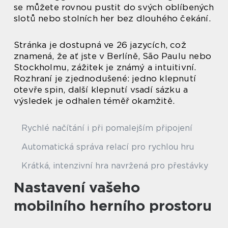
se můžete rovnou pustit do svých oblíbených
slotů nebo stolních her bez dlouhého čekání.
Stránka je dostupná ve 26 jazycích, což
znamená, že ať jste v Berlíně, São Paulu nebo
Stockholmu, zážitek je známý a intuitivní.
Rozhraní je zjednodušené: jedno klepnutí
otevře spin, další klepnutí vsadí sázku a
výsledek je odhalen téměř okamžitě.
Rychlé načítání i při pomalejším připojení
Automatická správa relací pro rychlou hru
Krátká, intenzivní hra navržená pro přestávky
Nastavení vašeho
mobilního herního prostoru