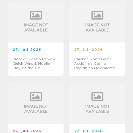
27. juli 2026
27. juli 2026
Slotexo Casino Review:
Chicken Road Game –
Quick Wins & Mobile
Acción de Casino
Play on the Go
Rápida en Movimiento
27. juli 2026
27. juli 2026