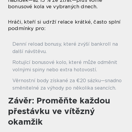
nabídek—až 15 % ze ztrát—plus volné
bonusové kola ve vybraných dnech.
Hráči, kteří si udrží relace krátké, často splní
podmínky pro:
Denní reload bonusy, které zvýší bankroll na
další návštěvu.
Rotující bonusové kolo, které může odměnit
volnými spiny nebo extra hotovostí.
Věrnostní body získané za €20 sázku—snadno
směnitelné za výhody po několika seancích.
Závěr: Proměňte každou
přestávku ve vítězný
okamžik