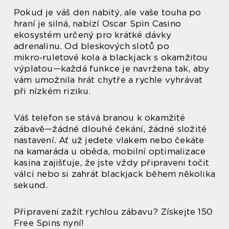
Pokud je váš den nabitý, ale vaše touha po
hraní je silná, nabízí Oscar Spin Casino
ekosystém určený pro krátké dávky
adrenalinu. Od bleskových slotů po
mikro‑ruletové kola a blackjack s okamžitou
výplatou—každá funkce je navržena tak, aby
vám umožnila hrát chytře a rychle vyhrávat
při nízkém riziku.
Váš telefon se stává branou k okamžité
zábavě—žádné dlouhé čekání, žádné složité
nastavení. Ať už jedete vlakem nebo čekáte
na kamaráda u oběda, mobilní optimalizace
kasina zajišťuje, že jste vždy připraveni točit
válci nebo si zahrát blackjack během několika
sekund.
Připraveni zažít rychlou zábavu? Získejte 150
Free Spins nyní!