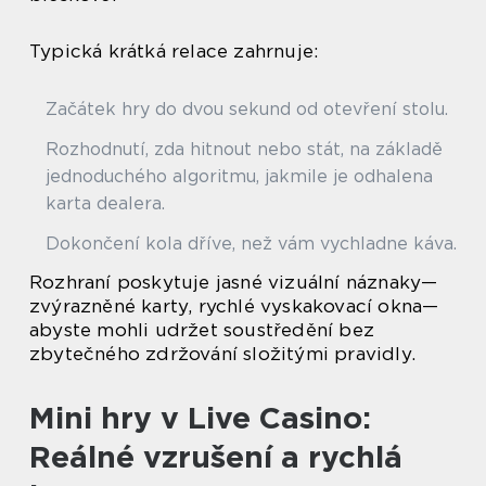
Typická krátká relace zahrnuje:
Začátek hry do dvou sekund od otevření stolu.
Rozhodnutí, zda hitnout nebo stát, na základě
jednoduchého algoritmu, jakmile je odhalena
karta dealera.
Dokončení kola dříve, než vám vychladne káva.
Rozhraní poskytuje jasné vizuální náznaky—
zvýrazněné karty, rychlé vyskakovací okna—
abyste mohli udržet soustředění bez
zbytečného zdržování složitými pravidly.
Mini hry v Live Casino:
Reálné vzrušení a rychlá