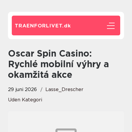
TRAENFORLIVET.
dk
Oscar Spin Casino:
Rychlé mobilní výhry a
okamžitá akce
29 juni 2026
Lasse_Drescher
Uden Kategori