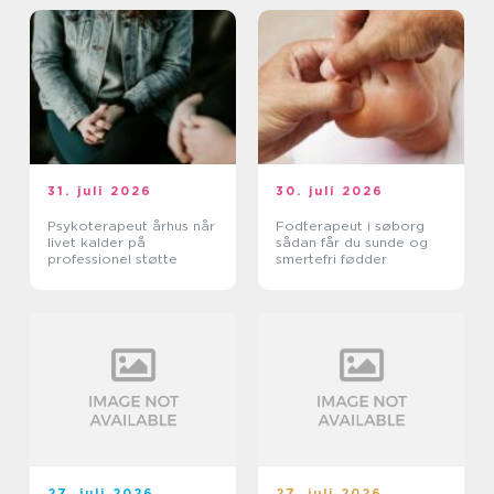
31. juli 2026
30. juli 2026
Psykoterapeut århus når
Fodterapeut i søborg
livet kalder på
sådan får du sunde og
professionel støtte
smertefri fødder
27. juli 2026
27. juli 2026