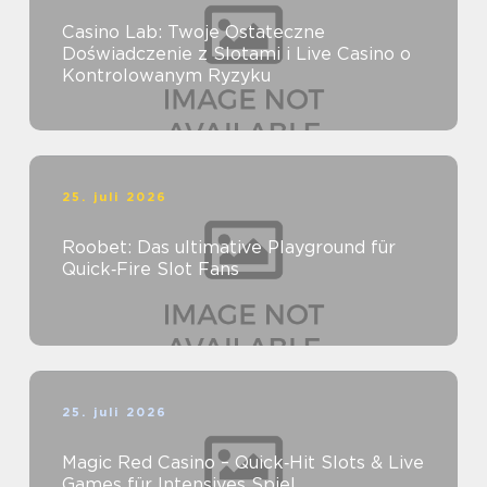
Casino Lab: Twoje Ostateczne
Doświadczenie z Slotami i Live Casino o
Kontrolowanym Ryzyku
25. juli 2026
Roobet: Das ultimative Playground für
Quick‑Fire Slot Fans
25. juli 2026
Magic Red Casino – Quick‑Hit Slots & Live
Games für Intensives Spiel