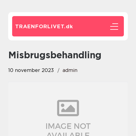
TRAENFORLIVET.
dk
misbrugsbehandling
10 november 2023
admin