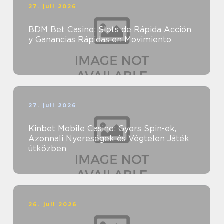
27. juli 2026
BDM Bet Casino: Slots de Rápida Acción
y Ganancias Rápidas en Movimiento
27. juli 2026
Kinbet Mobile Casino: Gyors Spin-ek,
Azonnali Nyereségek és Végtelen Játék
útközben
26. juli 2026