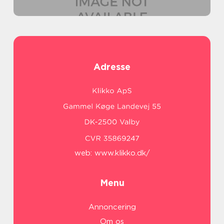
Adresse
web:
www.klikko.dk/
Menu
Annoncering
Om os