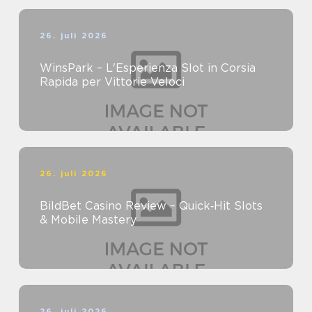
26. juli 2026
WinsPark – L'Esperienza Slot in Corsia
Rapida per Vittorie Veloci
26. juli 2026
BildBet Casino Review – Quick‑Hit Slots
& Mobile Mastery
26. juli 2026