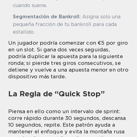
cuando suene.
Segmentación de Bankroll
: Asigna solo una
pequeña fracción de tu bankroll para cada
estallido.
Un jugador podría comenzar con €5 por giro
en un slot. Si gana dos veces seguidas,
podría duplicar la apuesta para la siguiente
ronda; si pierde tres giros consecutivos, se
detiene y vuelve a una apuesta menor en otro
dispositivo más tarde.
La Regla de “Quick Stop”
Piensa en ello como un intervalo de sprint:
corre rápido durante 30 segundos, descansa
10 segundos, repite. Este patrón ayuda a
mantener el enfoque y evita la montaña rusa