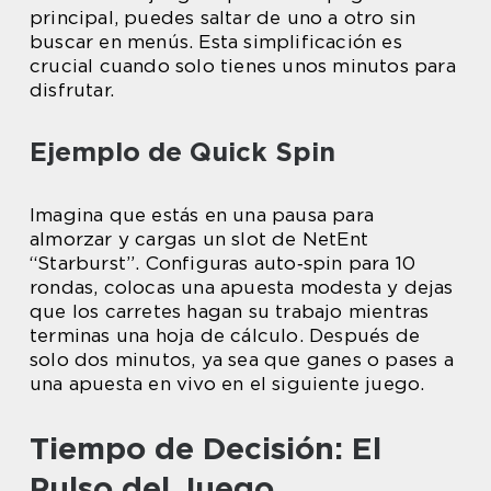
principal, puedes saltar de uno a otro sin
buscar en menús. Esta simplificación es
crucial cuando solo tienes unos minutos para
disfrutar.
Ejemplo de Quick Spin
Imagina que estás en una pausa para
almorzar y cargas un slot de NetEnt
“Starburst”. Configuras auto‑spin para 10
rondas, colocas una apuesta modesta y dejas
que los carretes hagan su trabajo mientras
terminas una hoja de cálculo. Después de
solo dos minutos, ya sea que ganes o pases a
una apuesta en vivo en el siguiente juego.
Tiempo de Decisión: El
Pulso del Juego