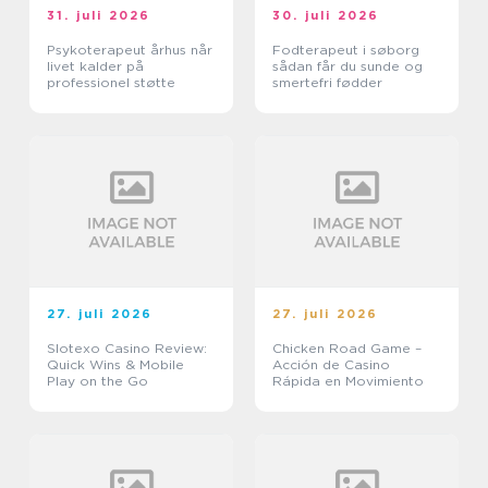
31. juli 2026
30. juli 2026
Psykoterapeut århus når
Fodterapeut i søborg
livet kalder på
sådan får du sunde og
professionel støtte
smertefri fødder
27. juli 2026
27. juli 2026
Slotexo Casino Review:
Chicken Road Game –
Quick Wins & Mobile
Acción de Casino
Play on the Go
Rápida en Movimiento