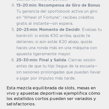
15–20 min: Recompensa de Giro de Bonus
.
Tu ganancia del sportsbook activa un giro
en “Wheel of Fortune”; recibes créditos
gratis al instante—sin espera.
20–25 min: Momento de Decidir
. Evalúas tu
bankroll: si estás €50 arriba, quizás te
detienes; si aún estás €20 abajo, quizás
haces una ronda más en una máquina con
apuesta ligeramente mayor.
25–30 min: Final y Salida
. Cierras sesión
antes de que tu hijo llegue de la escuela—
sin sesiones prolongadas que puedan llevar
a jugar por impulso más tarde.
Esta mezcla equilibrada de slots, mesas en
vivo y apuestas deportivas ejemplifica cómo
los estallidos cortos pueden ser variados y
satisfactorios.