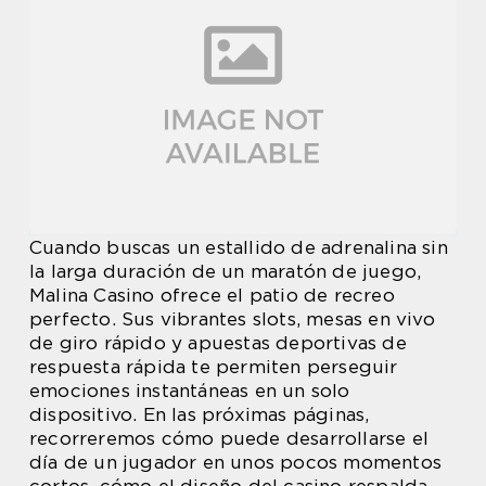
Cuando buscas un estallido de adrenalina sin
la larga duración de un maratón de juego,
Malina Casino ofrece el patio de recreo
perfecto. Sus vibrantes slots, mesas en vivo
de giro rápido y apuestas deportivas de
respuesta rápida te permiten perseguir
emociones instantáneas en un solo
dispositivo. En las próximas páginas,
recorreremos cómo puede desarrollarse el
día de un jugador en unos pocos momentos