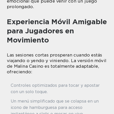
emocional que puede venir con un juego
prolongado.
Experiencia Móvil Amigable
para Jugadores en
Movimiento
Las sesiones cortas prosperan cuando estás
viajando o yendo y viniendo. La versión móvil
de Malina Casino es totalmente adaptable,
ofreciendo:
Controles optimizados para tocar y apostar
con un solo toque.
Un menú simplificado que se colapsa en un
icono de hamburguesa para acceso
instantáneo a slots o mesas en vivo.