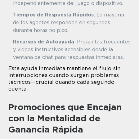
independientemente del juego o dispositivo.
Tiempos de Respuesta Rápidos
: La mayoría
de los agentes responden en segundos
durante horas no pico.
Recursos de Autoayuda
: Preguntas frecuentes
y videos instructivos accesibles desde la
ventana de chat para respuestas inmediatas.
Esta ayuda inmediata mantiene el flujo sin
interrupciones cuando surgen problemas
técnicos—crucial cuando cada segundo
cuenta.
Promociones que Encajan
con la Mentalidad de
Ganancia Rápida