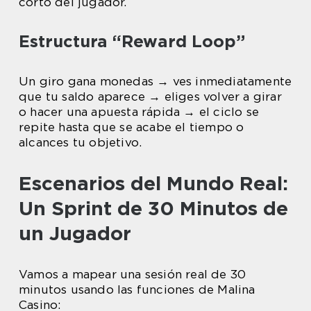
corto del jugador.
Estructura “Reward Loop”
Un giro gana monedas → ves inmediatamente
que tu saldo aparece → eliges volver a girar
o hacer una apuesta rápida → el ciclo se
repite hasta que se acabe el tiempo o
alcances tu objetivo.
Escenarios del Mundo Real:
Un Sprint de 30 Minutos de
un Jugador
Vamos a mapear una sesión real de 30
minutos usando las funciones de Malina
Casino: