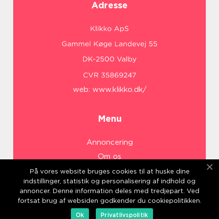
Adresse
web:
www.klikko.dk/
Menu
Annoncering
Om os
Cookies
På vores website bruges cookies til at huske dine
indstillinger, statistik og personalisering af indhold og
Kontakt os
annoncer. Denne information deles med tredjepart. Ved
Sitemap
fortsat brug af websiden godkender du cookiepolitikken.
Ok
Privatlivspolitik