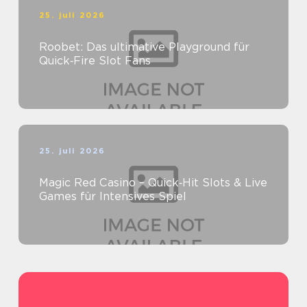
25. juli 2026
Roobet: Das ultimative Playground für
Quick‑Fire Slot Fans
25. juli 2026
Magic Red Casino – Quick‑Hit Slots & Live
Games für Intensives Spiel