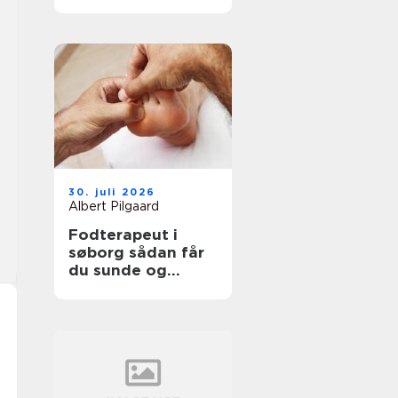
professionel
støtte
30. juli 2026
Albert Pilgaard
Fodterapeut i
søborg sådan får
du sunde og
smertefri fødder