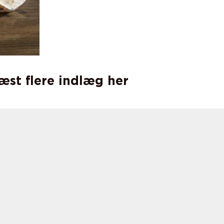
læst flere indlæg her