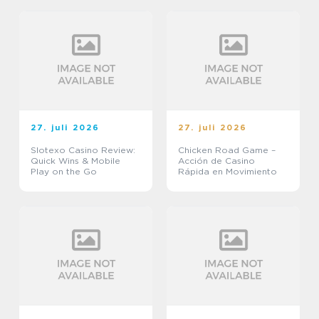
27. juli 2026
27. juli 2026
Slotexo Casino Review:
Chicken Road Game –
Quick Wins & Mobile
Acción de Casino
Play on the Go
Rápida en Movimiento