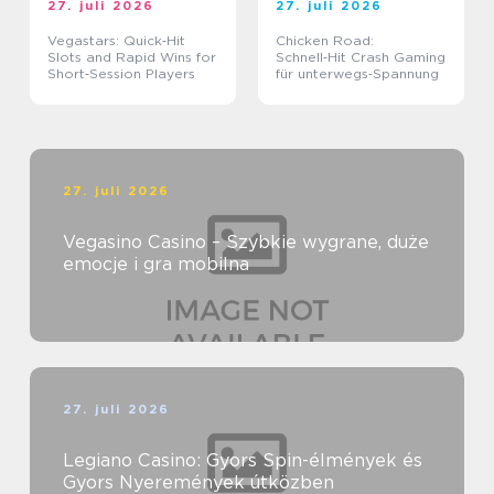
27. juli 2026
27. juli 2026
Vegastars: Quick‑Hit
Chicken Road:
Slots and Rapid Wins for
Schnell‑Hit Crash Gaming
Short‑Session Players
für unterwegs‑Spannung
27. juli 2026
Vegasino Casino – Szybkie wygrane, duże
emocje i gra mobilna
27. juli 2026
Legiano Casino: Gyors Spin-élmények és
Gyors Nyeremények útközben