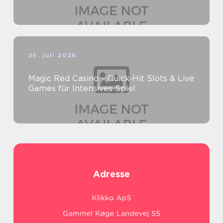
25. juli 2026
Magic Red Casino – Quick‑Hit Slots & Live
Games für Intensives Spiel
Adresse