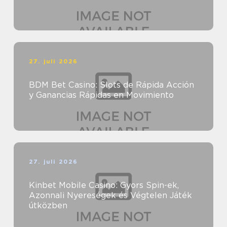
27. juli 2026
BDM Bet Casino: Slots de Rápida Acción
y Ganancias Rápidas en Movimiento
27. juli 2026
Kinbet Mobile Casino: Gyors Spin-ek,
Azonnali Nyereségek és Végtelen Játék
útközben