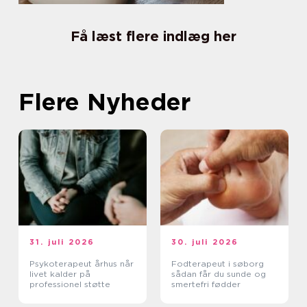
Få læst flere indlæg her
Flere Nyheder
31. juli 2026
30. juli 2026
Psykoterapeut århus når
Fodterapeut i søborg
livet kalder på
sådan får du sunde og
professionel støtte
smertefri fødder