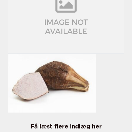
Få læst flere indlæg her