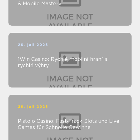
& Mobile Mastery
26. juli 2026
1Win Casino: Rychlé mobilní hraní a
rychlé výhry
26. juli 2026
Pistolo Casino: Fast‑Track Slots und Live
Games für Schnelle Gewinne