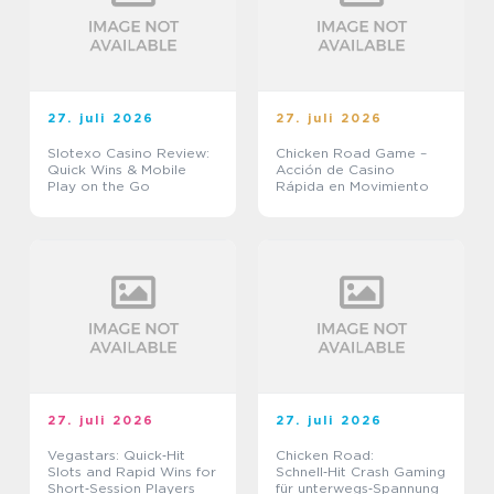
27. juli 2026
27. juli 2026
Slotexo Casino Review:
Chicken Road Game –
Quick Wins & Mobile
Acción de Casino
Play on the Go
Rápida en Movimiento
27. juli 2026
27. juli 2026
Vegastars: Quick‑Hit
Chicken Road:
Slots and Rapid Wins for
Schnell‑Hit Crash Gaming
Short‑Session Players
für unterwegs‑Spannung