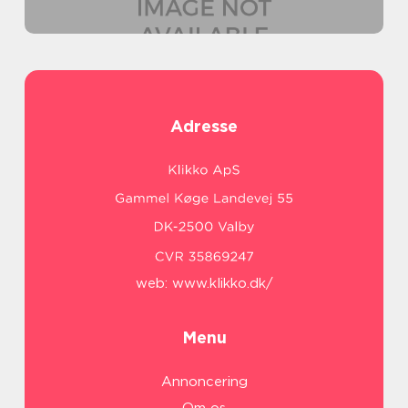
Adresse
web:
www.klikko.dk/
Menu
Annoncering