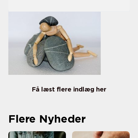
Få læst flere indlæg her
Flere Nyheder