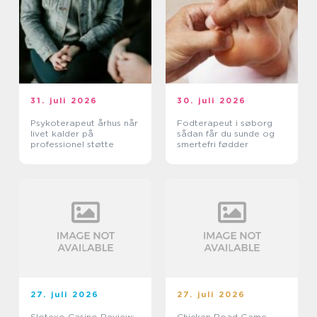
31. juli 2026
30. juli 2026
Psykoterapeut århus når
Fodterapeut i søborg
livet kalder på
sådan får du sunde og
professionel støtte
smertefri fødder
27. juli 2026
27. juli 2026
Slotexo Casino Review:
Chicken Road Game –