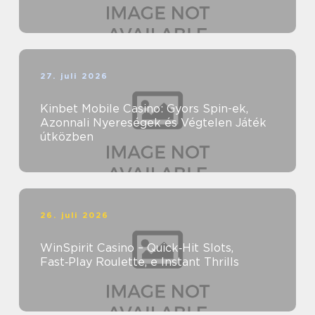
27. juli 2026
Kinbet Mobile Casino: Gyors Spin-ek,
Azonnali Nyereségek és Végtelen Játék
útközben
26. juli 2026
WinSpirit Casino – Quick‑Hit Slots,
Fast‑Play Roulette, e Instant Thrills