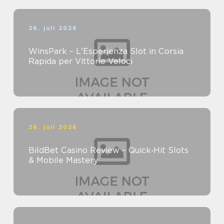
26. juli 2026
WinsPark – L'Esperienza Slot in Corsia
Rapida per Vittorie Veloci
26. juli 2026
BildBet Casino Review – Quick‑Hit Slots
& Mobile Mastery