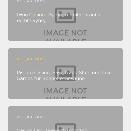
26. juli 2026
1Win Casino: Rychlé mobilní hraní a
rychlé výhry
26. juli 2026
Pistolo Casino: Fast‑Track Slots und Live
Games für Schnelle Gewinne
26. juli 2026
Casino Lab: Twoje Ostateczne