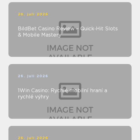
26. juli 2026
BildBet Casino Review – Quick‑Hit Slots
& Mobile Mastery
26. juli 2026
1Win Casino: Rychlé mobilní hraní a
rychlé výhry
26. juli 2026