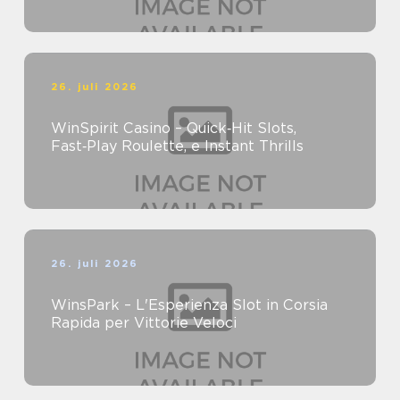
26. juli 2026
WinSpirit Casino – Quick‑Hit Slots,
Fast‑Play Roulette, e Instant Thrills
26. juli 2026
WinsPark – L'Esperienza Slot in Corsia
Rapida per Vittorie Veloci