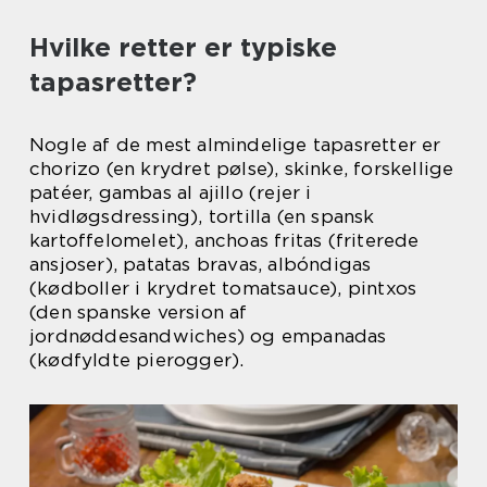
Hvilke retter er typiske
tapasretter?
Nogle af de mest almindelige tapasretter er
chorizo (en krydret pølse), skinke, forskellige
patéer, gambas al ajillo (rejer i
hvidløgsdressing), tortilla (en spansk
kartoffelomelet), anchoas fritas (friterede
ansjoser), patatas bravas, albóndigas
(kødboller i krydret tomatsauce), pintxos
(den spanske version af
jordnøddesandwiches) og empanadas
(kødfyldte pierogger).