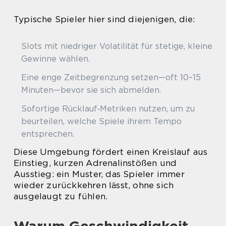
Typische Spieler hier sind diejenigen, die:
Slots mit niedriger Volatilität für stetige, kleine
Gewinne wählen.
Eine enge Zeitbegrenzung setzen—oft 10–15
Minuten—bevor sie sich abmelden.
Sofortige Rücklauf‑Metriken nutzen, um zu
beurteilen, welche Spiele ihrem Tempo
entsprechen.
Diese Umgebung fördert einen Kreislauf aus
Einstieg, kurzen Adrenalinstößen und
Ausstieg: ein Muster, das Spieler immer
wieder zurückkehren lässt, ohne sich
ausgelaugt zu fühlen.