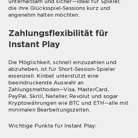
unterhaltsam und sicher—ideal für Spieler,
die ihre Glücksspiel‑Sessions kurz und
angenehm halten möchten.
Zahlungsflexibilität für
Instant Play
Die Möglichkeit, schnell einzuzahlen und
abzuheben, ist für Short‑Session‑Spieler
essenziell. Kinbet unterstützt eine
beeindruckende Auswahl an
Zahlungsmethoden—Visa, MasterCard,
PayPal, Skrill, Neteller, Revolut und sogar
Kryptowährungen wie BTC und ETH—alle mit
minimalen Bearbeitungszeiten.
Wichtige Punkte für Instant Play: