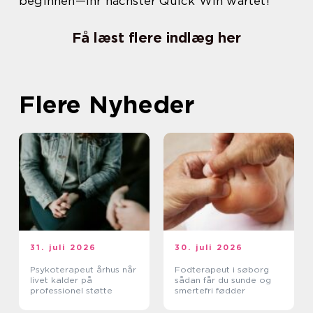
beginnen—Ihr nächster Quick Win wartet!
Få læst flere indlæg her
Flere Nyheder
31. juli 2026
30. juli 2026
Psykoterapeut århus når
Fodterapeut i søborg
livet kalder på
sådan får du sunde og
professionel støtte
smertefri fødder