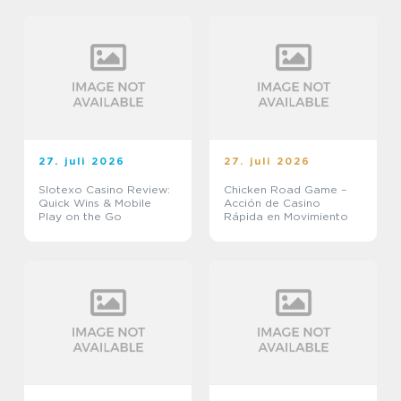
27. juli 2026
27. juli 2026
Slotexo Casino Review:
Chicken Road Game –
Quick Wins & Mobile
Acción de Casino
Play on the Go
Rápida en Movimiento