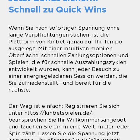
Schnell zu Quick Wins
Wenn Sie nach sofortiger Spannung ohne
lange Verpflichtungen suchen, ist die
Plattform von Kinbet genau auf Ihr Tempo
ausgelegt. Mit einer intuitiven mobilen
Oberfläche, schnellen Zahlungsoptionen und
Spielen, die für schnelle Auszahlungszyklen
entwickelt wurden, kann jeder Besuch zu
einer energiegeladenen Session werden, die
Sie zufriedenstellt—und bereit für die
nächste.
Der Weg ist einfach: Registrieren Sie sich
unter https://kinbetspielen.de/,
beanspruchen Sie Ihr Willkommensangebot
und tauchen Sie ein in eine Welt, in der jeder
Spin zählt. Lassen Sie die Spannung jetzt