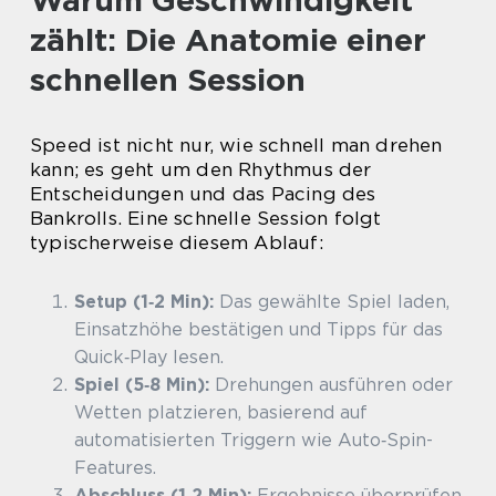
Warum Geschwindigkeit
zählt: Die Anatomie einer
schnellen Session
Speed ist nicht nur, wie schnell man drehen
kann; es geht um den Rhythmus der
Entscheidungen und das Pacing des
Bankrolls. Eine schnelle Session folgt
typischerweise diesem Ablauf:
Setup (1‑2 Min):
Das gewählte Spiel laden,
Einsatzhöhe bestätigen und Tipps für das
Quick‑Play lesen.
Spiel (5‑8 Min):
Drehungen ausführen oder
Wetten platzieren, basierend auf
automatisierten Triggern wie Auto‑Spin-
Features.
Abschluss (1‑2 Min):
Ergebnisse überprüfen,