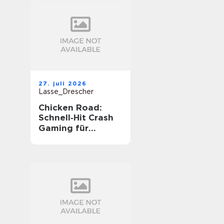
27. juli 2026
Lasse_Drescher
Chicken Road:
Schnell‑Hit Crash
Gaming für
unterwegs‑Spannu
ng