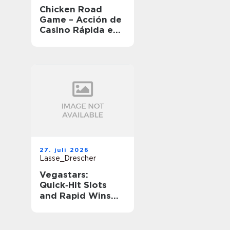
Chicken Road
Game – Acción de
Casino Rápida en
Movimiento
27. juli 2026
Lasse_Drescher
Vegastars:
Quick‑Hit Slots
and Rapid Wins
for Short‑Session
Players