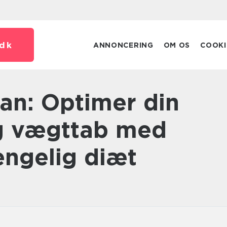
dk
ANNONCERING
OM OS
COOKI
g vægttab med
ængelig diæt