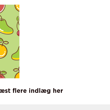
læst flere indlæg her