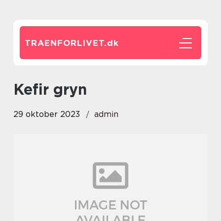
TRAENFORLIVET.
dk
kefir gryn
29 oktober 2023
admin