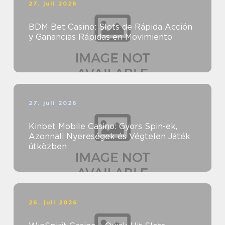
27. juli 2026
BDM Bet Casino: Slots de Rápida Acción
y Ganancias Rápidas en Movimiento
27. juli 2026
Kinbet Mobile Casino: Gyors Spin-ek,
Azonnali Nyereségek és Végtelen Játék
útközben
26. juli 2026