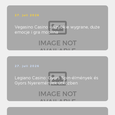
27. juli 2026
Vegasino Casino – Szybkie wygrane, duże
emocje i gra mobilna
27. juli 2026
Legiano Casino: Gyors Spin-élmények és
Gyors Nyeremények útközben