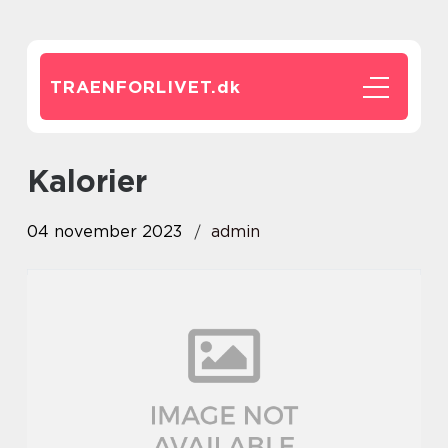
TRAENFORLIVET.
dk
kalorier
04 november 2023
admin