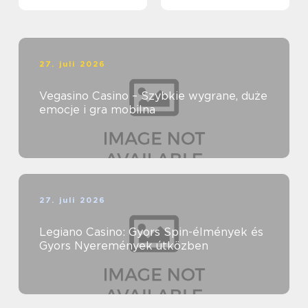
27. juli 2026
Vegasino Casino – Szybkie wygrane, duże
emocje i gra mobilna
27. juli 2026
Legiano Casino: Gyors Spin-élmények és
Gyors Nyeremények útközben