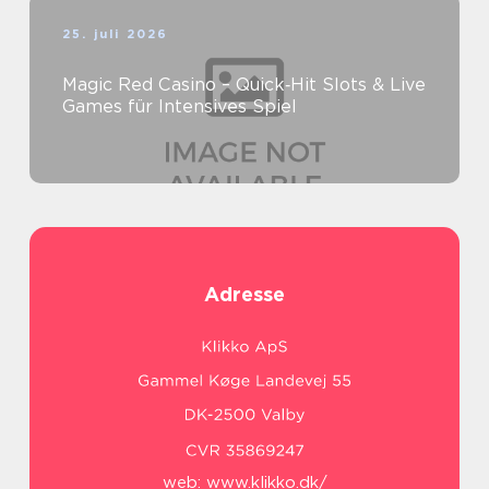
25. juli 2026
Magic Red Casino – Quick‑Hit Slots & Live
Games für Intensives Spiel
Adresse
web:
www.klikko.dk/