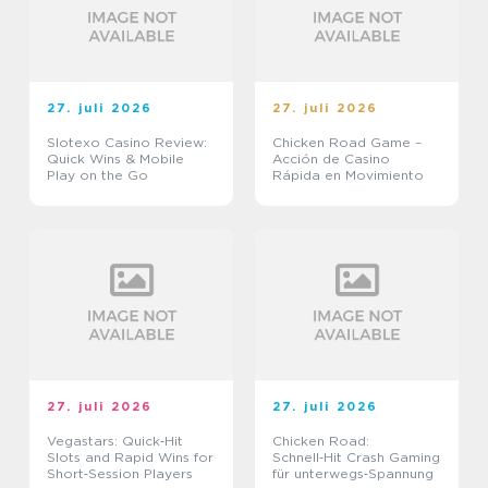
27. juli 2026
27. juli 2026
Slotexo Casino Review:
Chicken Road Game –
Quick Wins & Mobile
Acción de Casino
Play on the Go
Rápida en Movimiento
27. juli 2026
27. juli 2026
Vegastars: Quick‑Hit
Chicken Road:
Slots and Rapid Wins for
Schnell‑Hit Crash Gaming
Short‑Session Players
für unterwegs‑Spannung