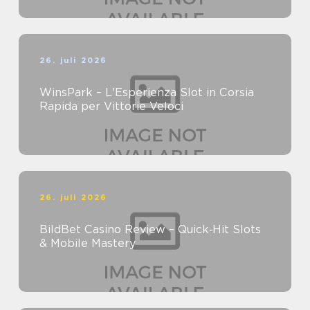
26. juli 2026
WinsPark – L'Esperienza Slot in Corsia
Rapida per Vittorie Veloci
26. juli 2026
BildBet Casino Review – Quick‑Hit Slots
& Mobile Mastery