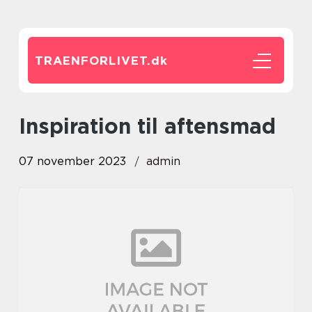
TRAENFORLIVET.
dk
inspiration til aftensmad
07 november 2023
admin