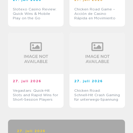
Slotexo Casino Review:
Chicken Road Game –
Quick Wins & Mobile
Acción de Casino
Play on the Go
Rápida en Movimiento
27. juli 2026
27. juli 2026
Vegastars: Quick‑Hit
Chicken Road:
Slots and Rapid Wins for
Schnell‑Hit Crash Gaming
Short‑Session Players
für unterwegs‑Spannung
27. juli 2026