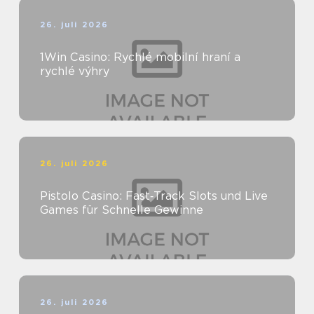
26. juli 2026
1Win Casino: Rychlé mobilní hraní a
rychlé výhry
26. juli 2026
Pistolo Casino: Fast‑Track Slots und Live
Games für Schnelle Gewinne
26. juli 2026