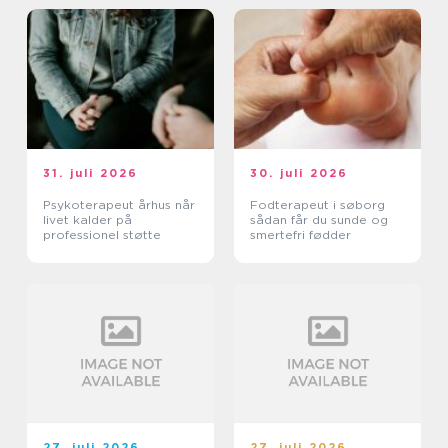
31. juli 2026
30. juli 2026
Psykoterapeut århus når
Fodterapeut i søborg
livet kalder på
sådan får du sunde og
professionel støtte
smertefri fødder
27. juli 2026
27. juli 2026