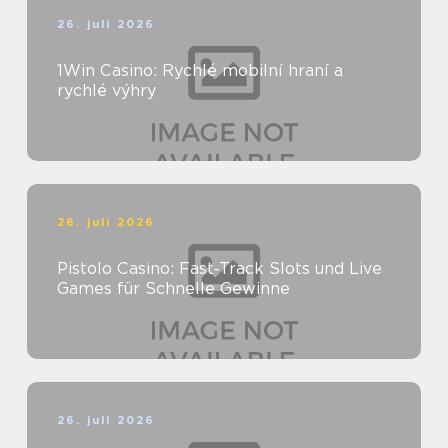
26. juli 2026
1Win Casino: Rychlé mobilní hraní a
rychlé výhry
26. juli 2026
Pistolo Casino: Fast‑Track Slots und Live
Games für Schnelle Gewinne
26. juli 2026