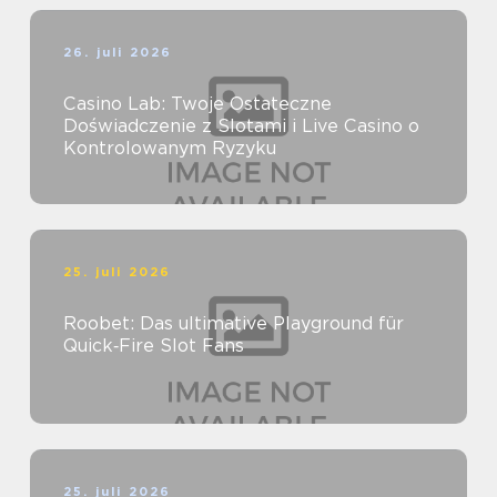
26. juli 2026
Casino Lab: Twoje Ostateczne
Doświadczenie z Slotami i Live Casino o
Kontrolowanym Ryzyku
25. juli 2026
Roobet: Das ultimative Playground für
Quick‑Fire Slot Fans
25. juli 2026