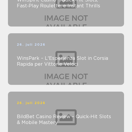
Fast‑Play Roulette, e Instant Thrills
26. juli 2026
WinsPark – L'Esperienza Slot in Corsia
Rapida per Vittorie Veloci
26. juli 2026
BildBet Casino Review – Quick‑Hit Slots
& Mobile Mastery