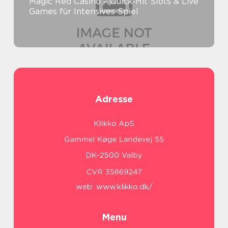
Magic Red Casino – Quick‑Hit Slots & Live
Games für Intensives Spiel
Adresse
web:
www.klikko.dk/
Menu