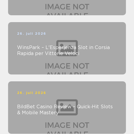
26. juli 2026
WinsPark – L'Esperienza Slot in Corsia
Rapida per Vittorie Veloci
26. juli 2026
BildBet Casino Review – Quick‑Hit Slots
& Mobile Mastery