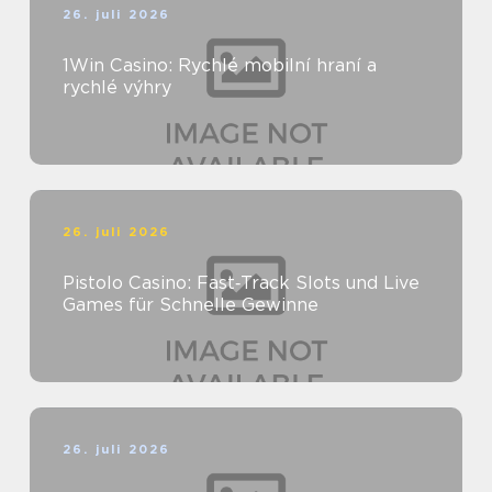
26. juli 2026
1Win Casino: Rychlé mobilní hraní a
rychlé výhry
26. juli 2026
Pistolo Casino: Fast‑Track Slots und Live
Games für Schnelle Gewinne
26. juli 2026