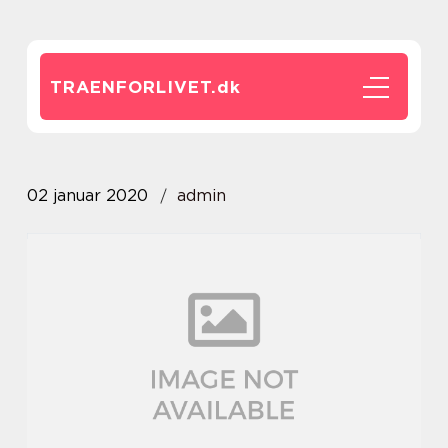
TRAENFORLIVET.
dk
02 januar 2020
admin