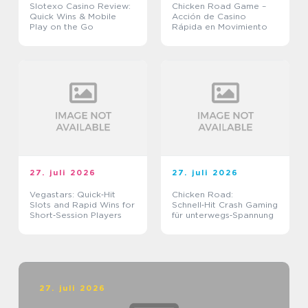
Slotexo Casino Review:
Chicken Road Game –
Quick Wins & Mobile
Acción de Casino
Play on the Go
Rápida en Movimiento
27. juli 2026
27. juli 2026
Vegastars: Quick‑Hit
Chicken Road:
Slots and Rapid Wins for
Schnell‑Hit Crash Gaming
Short‑Session Players
für unterwegs‑Spannung
27. juli 2026