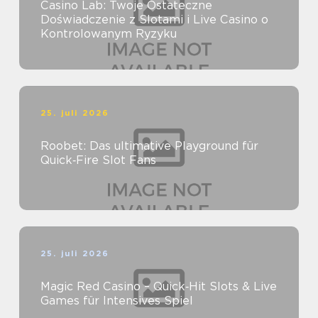
Casino Lab: Twoje Ostateczne
Doświadczenie z Slotami i Live Casino o
Kontrolowanym Ryzyku
25. juli 2026
Roobet: Das ultimative Playground für
Quick‑Fire Slot Fans
25. juli 2026
Magic Red Casino – Quick‑Hit Slots & Live
Games für Intensives Spiel