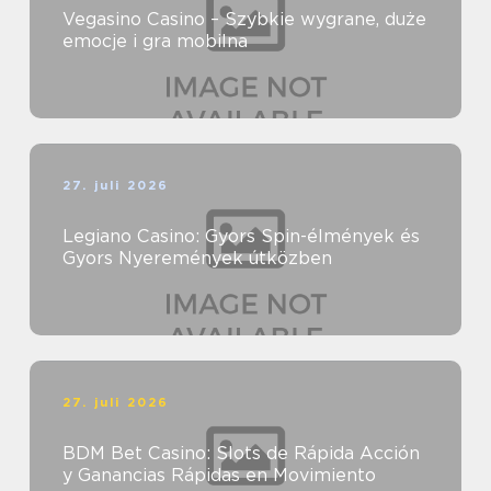
Vegasino Casino – Szybkie wygrane, duże
emocje i gra mobilna
27. juli 2026
Legiano Casino: Gyors Spin-élmények és
Gyors Nyeremények útközben
27. juli 2026
BDM Bet Casino: Slots de Rápida Acción
y Ganancias Rápidas en Movimiento