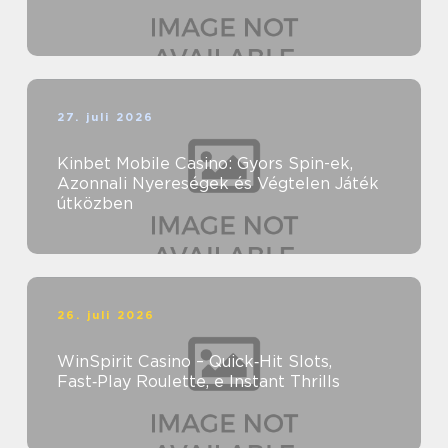
27. juli 2026
Kinbet Mobile Casino: Gyors Spin-ek,
Azonnali Nyereségek és Végtelen Játék
útközben
26. juli 2026
WinSpirit Casino – Quick‑Hit Slots,
Fast‑Play Roulette, e Instant Thrills