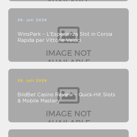
26. juli 2026
WinsPark – L'Esperienza Slot in Corsia
Rapida per Vittorie Veloci
26. juli 2026
BildBet Casino Review – Quick‑Hit Slots
& Mobile Mastery