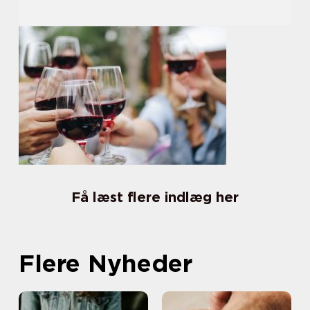
Få læst flere indlæg her
Flere Nyheder