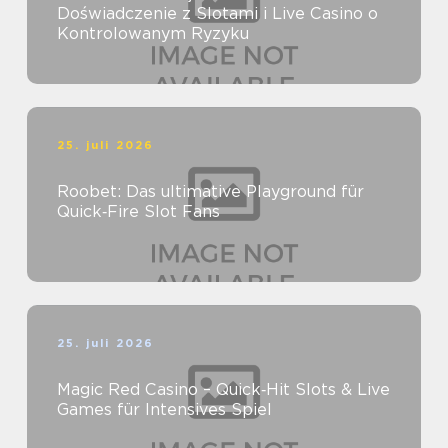
Doświadczenie z Slotami i Live Casino o
Kontrolowanym Ryzyku
25. juli 2026
Roobet: Das ultimative Playground für
Quick‑Fire Slot Fans
25. juli 2026
Magic Red Casino – Quick‑Hit Slots & Live
Games für Intensives Spiel