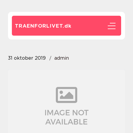
TRAENFORLIVET.
dk
31 oktober 2019
admin