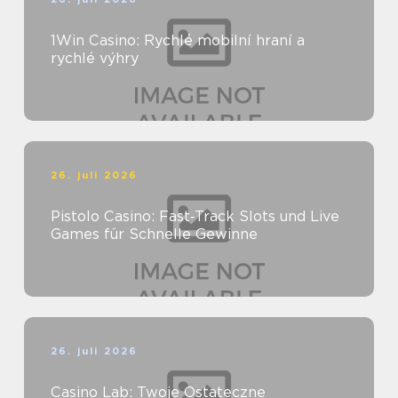
1Win Casino: Rychlé mobilní hraní a
rychlé výhry
26. juli 2026
Pistolo Casino: Fast‑Track Slots und Live
Games für Schnelle Gewinne
26. juli 2026
Casino Lab: Twoje Ostateczne