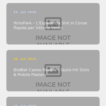
26. juli 2026
WinsPark – L'Esperienza Slot in Corsia
Rapida per Vittorie Veloci
26. juli 2026
BildBet Casino Review – Quick‑Hit Slots
& Mobile Mastery
26. juli 2026