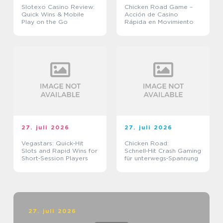
Slotexo Casino Review:
Chicken Road Game –
Quick Wins & Mobile
Acción de Casino
Play on the Go
Rápida en Movimiento
27. juli 2026
27. juli 2026
Vegastars: Quick‑Hit
Chicken Road:
Slots and Rapid Wins for
Schnell‑Hit Crash Gaming
Short‑Session Players
für unterwegs‑Spannung
27. juli 2026