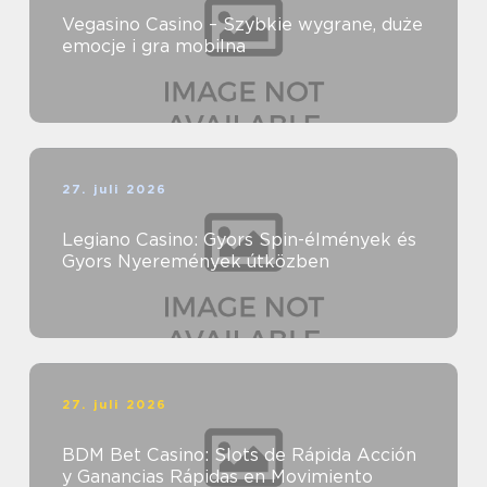
Vegasino Casino – Szybkie wygrane, duże
emocje i gra mobilna
27. juli 2026
Legiano Casino: Gyors Spin-élmények és
Gyors Nyeremények útközben
27. juli 2026
BDM Bet Casino: Slots de Rápida Acción
y Ganancias Rápidas en Movimiento