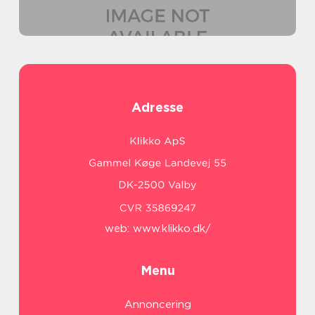
Adresse
web:
www.klikko.dk/
Menu
Annoncering