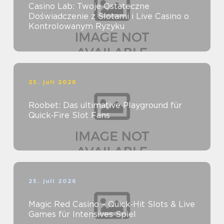
Casino Lab: Twoje Ostateczne
Doświadczenie z Slotami i Live Casino o
Kontrolowanym Ryzyku
25. juli 2026
Roobet: Das ultimative Playground für
Quick‑Fire Slot Fans
25. juli 2026
Magic Red Casino – Quick‑Hit Slots & Live
Games für Intensives Spiel