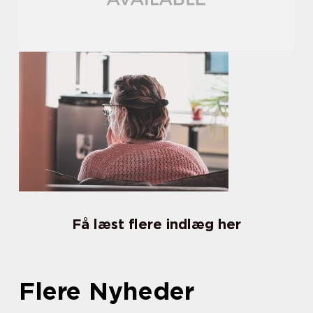
Få læst flere indlæg her
Flere Nyheder