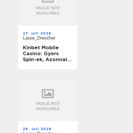
27. juli 2026
Lasse_Drescher
Kinbet Mobile
Casino: Gyors
Spin-ek, Azonnali
Nyereségek és
Végtelen Játék
útközben
26. juli 2026