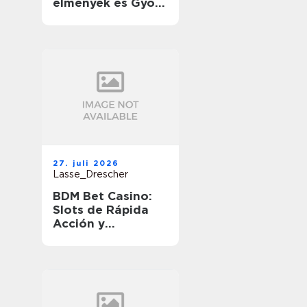
élmények és Gyors
Nyeremények
útközben
27. juli 2026
Lasse_Drescher
BDM Bet Casino:
Slots de Rápida
Acción y
Ganancias
Rápidas en
Movimiento