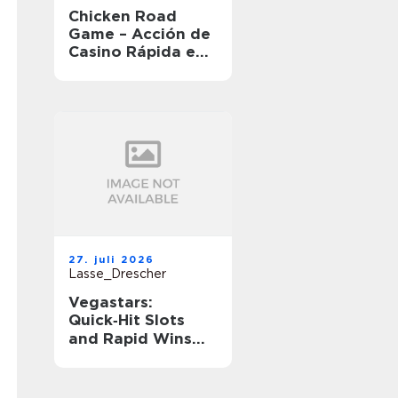
Chicken Road
Game – Acción de
Casino Rápida en
Movimiento
27. juli 2026
Lasse_Drescher
Vegastars:
Quick‑Hit Slots
and Rapid Wins
for Short‑Session
Players