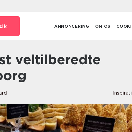
dk
ANNONCERING
OM OS
COOKI
borg
ard
Inspirat