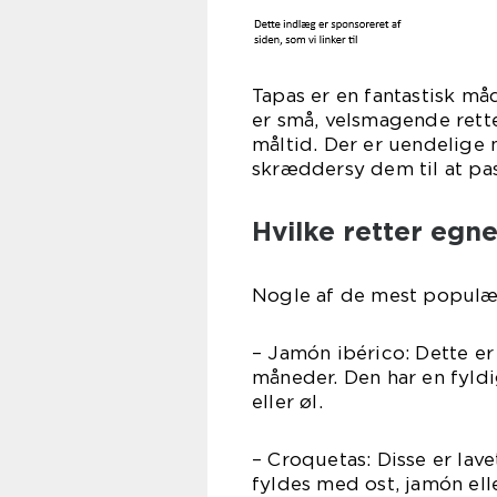
Tapas er en fantastisk måd
er små, velsmagende rette
måltid. Der er uendelige 
skræddersy dem til at pass
Hvilke retter egne
Nogle af de mest populære 
– Jamón ibérico: Dette er 
måneder. Den har en fyld
eller øl.
– Croquetas: Disse er lav
fyldes med ost, jamón ell