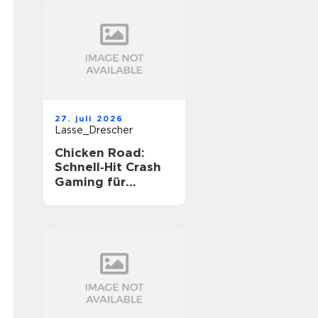
27. juli 2026
Lasse_Drescher
Chicken Road:
Schnell‑Hit Crash
Gaming für
unterwegs‑Spannu
ng