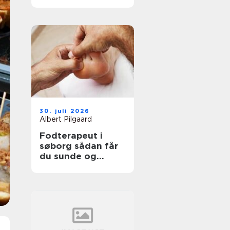
professionel
støtte
30. juli 2026
Albert Pilgaard
Fodterapeut i
søborg sådan får
du sunde og
smertefri fødder