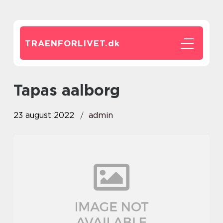
TRAENFORLIVET.
dk
tapas aalborg
23 august 2022
admin