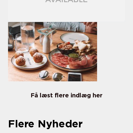
Få læst flere indlæg her
Flere Nyheder