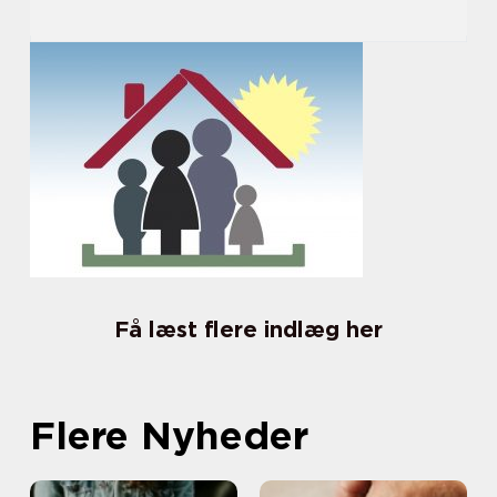
Få læst flere indlæg her
Flere Nyheder