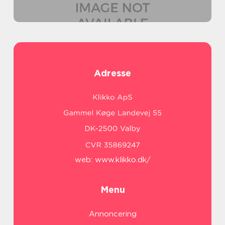
Adresse
web:
www.klikko.dk/
Menu
Annoncering