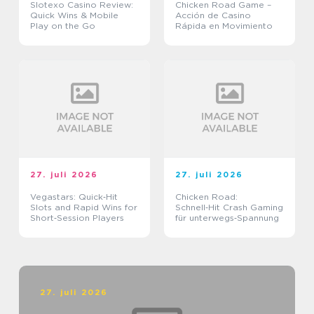
Slotexo Casino Review:
Chicken Road Game –
Quick Wins & Mobile
Acción de Casino
Play on the Go
Rápida en Movimiento
27. juli 2026
27. juli 2026
Vegastars: Quick‑Hit
Chicken Road:
Slots and Rapid Wins for
Schnell‑Hit Crash Gaming
Short‑Session Players
für unterwegs‑Spannung
27. juli 2026