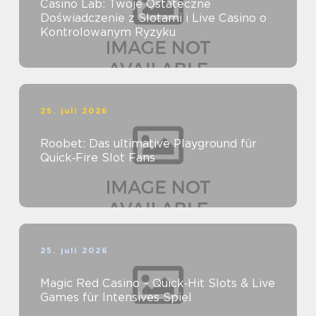
Casino Lab: Twoje Ostateczne
Doświadczenie z Slotami i Live Casino o
Kontrolowanym Ryzyku
25. juli 2026
Roobet: Das ultimative Playground für
Quick‑Fire Slot Fans
25. juli 2026
Magic Red Casino – Quick‑Hit Slots & Live
Games für Intensives Spiel