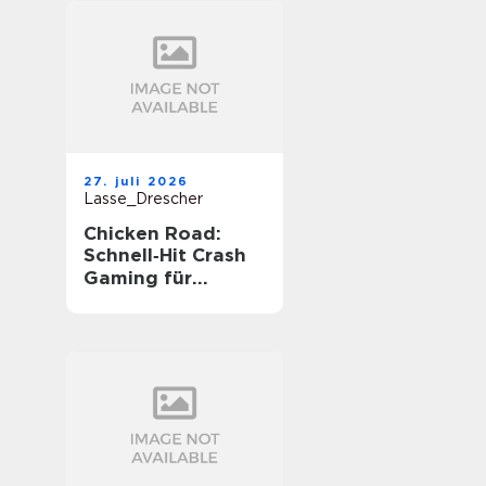
27. juli 2026
Lasse_Drescher
Chicken Road:
Schnell‑Hit Crash
Gaming für
unterwegs‑Spannu
ng