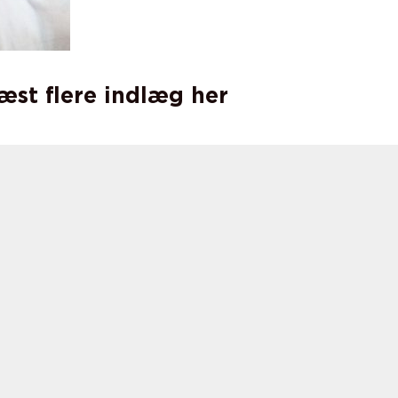
læst flere indlæg her