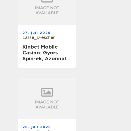
27. juli 2026
Lasse_Drescher
Kinbet Mobile
Casino: Gyors
Spin-ek, Azonnali
Nyereségek és
Végtelen Játék
útközben
26. juli 2026