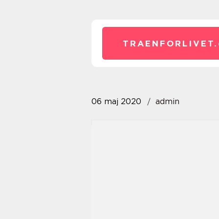
TRAENFORLIVET.
06 maj 2020
admin