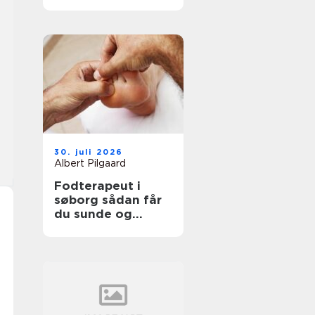
professionel
støtte
30. juli 2026
Albert Pilgaard
Fodterapeut i
søborg sådan får
du sunde og
smertefri fødder